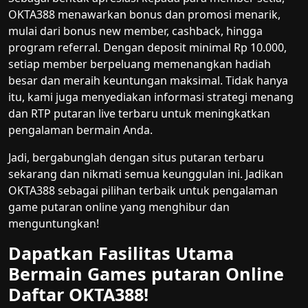
OKTA388 menawarkan bonus dan promosi menarik,
mulai dari bonus new member, cashback, hingga
program referral. Dengan deposit minimal Rp 10.000,
setiap member berpeluang memenangkan hadiah
besar dan meraih keuntungan maksimal. Tidak hanya
itu, kami juga menyediakan informasi strategi menang
dan RTP putaran live terbaru untuk meningkatkan
pengalaman bermain Anda.
Jadi, bergabunglah dengan situs putaran terbaru
sekarang dan nikmati semua keunggulan ini. Jadikan
OKTA388 sebagai pilihan terbaik untuk pengalaman
game putaran online yang menghibur dan
menguntungkan!
Dapatkan Fasilitas Utama
Bermain Games putaran Online
Daftar OKTA388!