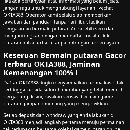
Jika ada pertanyaan atau informasi yang belum jelas,
jangan ragu untuk menghubungi layanan livechat
OKTA388. Operator kami selalu siap memberikan
jawaban dan panduan tanpa hari libur. Jadikan
pengalaman bermain putaran Anda lebih seru dan
menguntungkan dengan mendaftar melalui link
putaran pulsa terbaru tanpa potongan terpercaya ini!
Keseruan Bermain putaran Gacor
Terbaru OKTA388, Jaminan
Kemenangan 100% !
Daftar OKTA388, ingin menyampaikan terima kasih tak
terhingga kepada seluruh member yang telah memilih
bergabung di sini, rasakan sensasi bermain game
putaran gampang menang yang mengasyikkan.
Setiap deposit dan withdraw yang Anda lakukan di
OKTA388 menjadi langkah pertama menuju permainan
tak terlupakan bersama koleksi game putaran online