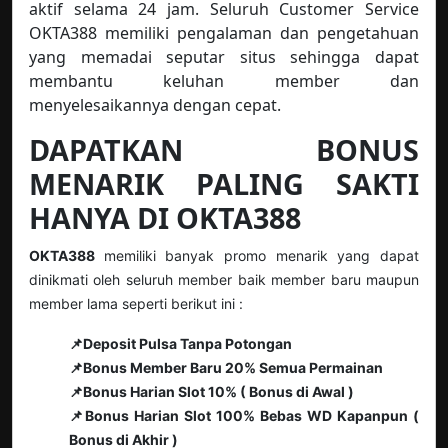
aktif selama 24 jam. Seluruh Customer Service
OKTA388 memiliki pengalaman dan pengetahuan
yang memadai seputar situs sehingga dapat
membantu keluhan member dan
menyelesaikannya dengan cepat.
DAPATKAN BONUS
MENARIK PALING SAKTI
HANYA DI OKTA388
OKTA388
memiliki banyak promo menarik yang dapat
dinikmati oleh seluruh member baik member baru maupun
member lama seperti berikut ini :
📌
Deposit Pulsa Tanpa Potongan
📌
Bonus Member Baru 20% Semua Permainan
📌
Bonus Harian Slot 10% ( Bonus di Awal )
📌
Bonus Harian Slot 100% Bebas WD Kapanpun (
Bonus di Akhir )