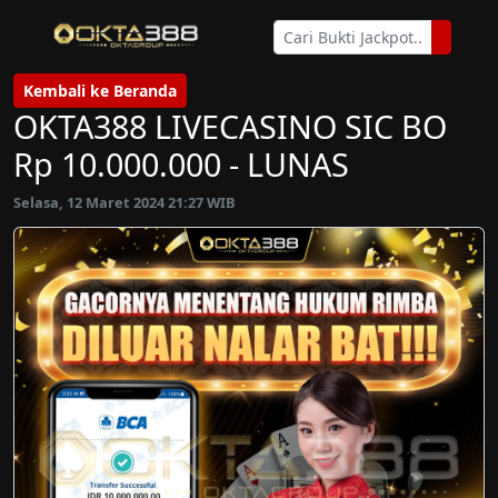
Kembali ke Beranda
OKTA388 LIVECASINO SIC BO
Rp 10.000.000 - LUNAS
Selasa, 12 Maret 2024 21:27 WIB