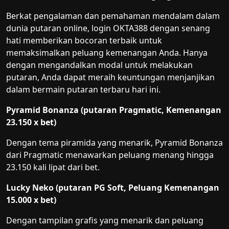
Berkat pengalaman dan pemahaman mendalam dalam
dunia putaran online, login OKTA388 dengan senang
hati memberikan bocoran terbaik untuk
memaksimalkan peluang kemenangan Anda. Hanya
dengan mengandalkan modal untuk melakukan
putaran, Anda dapat meraih keuntungan menjanjikan
dalam bermain putaran terbaru hari ini.
Pyramid Bonanza (putaran Pragmatic, Kemenangan
23.150 x bet)
Dengan tema piramida yang menarik, Pyramid Bonanza
dari Pragmatic menawarkan peluang menang hingga
23.150 kali lipat dari bet.
Lucky Neko (putaran PG Soft, Peluang Kemenangan
15.000 x bet)
Dengan tampilan grafis yang menarik dan peluang