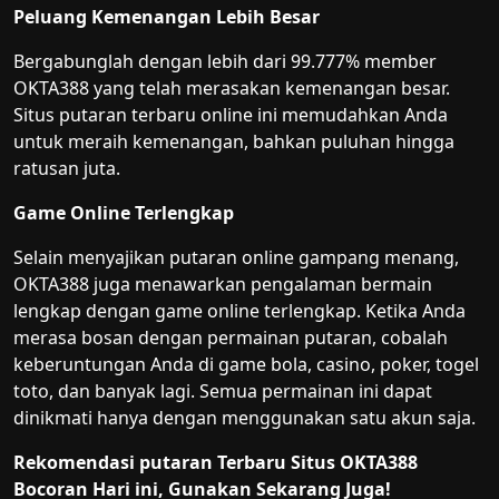
Peluang Kemenangan Lebih Besar
Bergabunglah dengan lebih dari 99.777% member
OKTA388 yang telah merasakan kemenangan besar.
Situs putaran terbaru online ini memudahkan Anda
untuk meraih kemenangan, bahkan puluhan hingga
ratusan juta.
Game Online Terlengkap
Selain menyajikan putaran online gampang menang,
OKTA388 juga menawarkan pengalaman bermain
lengkap dengan game online terlengkap. Ketika Anda
merasa bosan dengan permainan putaran, cobalah
keberuntungan Anda di game bola, casino, poker, togel
toto, dan banyak lagi. Semua permainan ini dapat
dinikmati hanya dengan menggunakan satu akun saja.
Rekomendasi putaran Terbaru Situs OKTA388
Bocoran Hari ini, Gunakan Sekarang Juga!