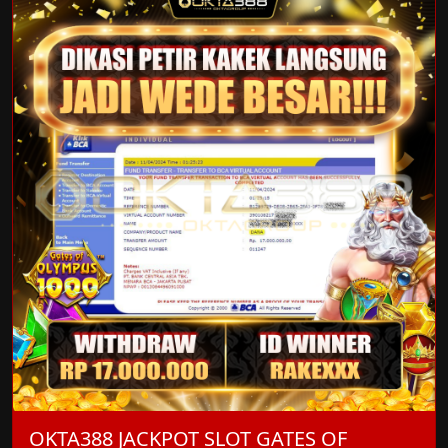
OKTA388 JACKPOT SLOT GATES OF