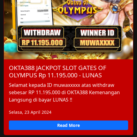
OKTA388 JACKPOT SLOT GATES OF
OLYMPUS Rp 11.195.000 - LUNAS
Selamat kepada ID muwaxxxxx atas withdraw
sebesar RP 11.195.000 di OKTA388 Kemenangan
Langsung di bayar LUNAS !!
Selasa, 23 April 2024
Read More