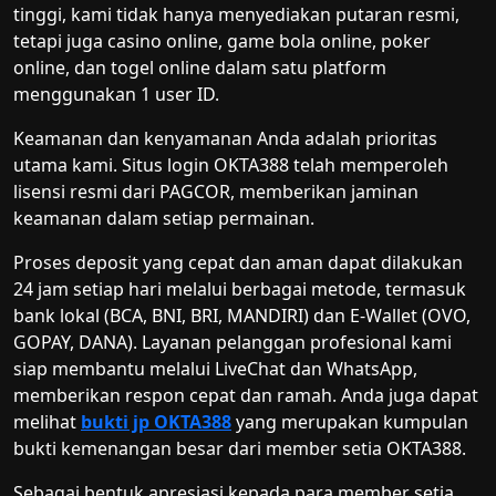
tinggi, kami tidak hanya menyediakan putaran resmi,
tetapi juga casino online, game bola online, poker
online, dan togel online dalam satu platform
menggunakan 1 user ID.
Keamanan dan kenyamanan Anda adalah prioritas
utama kami. Situs login OKTA388 telah memperoleh
lisensi resmi dari PAGCOR, memberikan jaminan
keamanan dalam setiap permainan.
Proses deposit yang cepat dan aman dapat dilakukan
24 jam setiap hari melalui berbagai metode, termasuk
bank lokal (BCA, BNI, BRI, MANDIRI) dan E-Wallet (OVO,
GOPAY, DANA). Layanan pelanggan profesional kami
siap membantu melalui LiveChat dan WhatsApp,
memberikan respon cepat dan ramah. Anda juga dapat
melihat
bukti jp OKTA388
yang merupakan kumpulan
bukti kemenangan besar dari member setia OKTA388.
Sebagai bentuk apresiasi kepada para member setia,