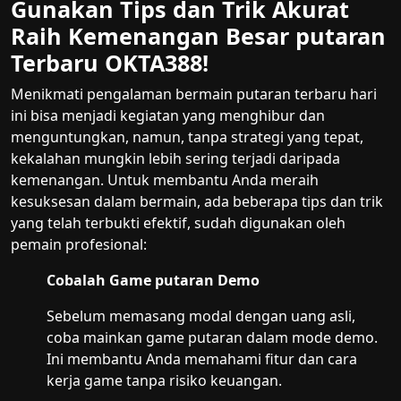
Gunakan Tips dan Trik Akurat
Raih Kemenangan Besar putaran
Terbaru OKTA388!
Menikmati pengalaman bermain putaran terbaru hari
ini bisa menjadi kegiatan yang menghibur dan
menguntungkan, namun, tanpa strategi yang tepat,
kekalahan mungkin lebih sering terjadi daripada
kemenangan. Untuk membantu Anda meraih
kesuksesan dalam bermain, ada beberapa tips dan trik
yang telah terbukti efektif, sudah digunakan oleh
pemain profesional:
Cobalah Game putaran Demo
Sebelum memasang modal dengan uang asli,
coba mainkan game putaran dalam mode demo.
Ini membantu Anda memahami fitur dan cara
kerja game tanpa risiko keuangan.