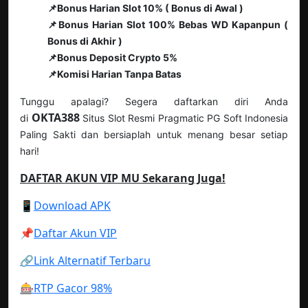
📌
Bonus Harian Slot 10% ( Bonus di Awal )
📌
Bonus Harian Slot 100% Bebas WD Kapanpun (
Bonus di Akhir )
📌
Bonus Deposit Crypto 5%
📌
Komisi Harian Tanpa Batas
Tunggu apalagi? Segera daftarkan diri Anda
OKTA388
di
Situs Slot Resmi Pragmatic PG Soft Indonesia
Paling Sakti dan bersiaplah untuk menang besar setiap
hari!
DAFTAR AKUN VIP MU Sekarang Juga!
📱
Download APK
📌
Daftar Akun VIP
🔗Link Alternatif Terbaru
🎰RTP Gacor 98%