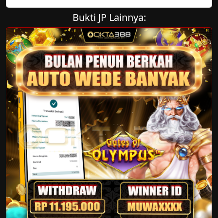
Bukti JP Lainnya: