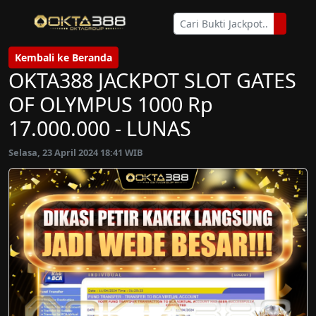
Kembali ke Beranda
OKTA388 JACKPOT SLOT GATES
OF OLYMPUS 1000 Rp
17.000.000 - LUNAS
Selasa, 23 April 2024 18:41 WIB