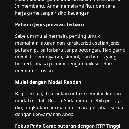
Ini membantu Anda memahami fitur dan cara
kerja game tanpa risiko keuangan.
Pahami Jenis putaran Terbaru
Sebelum mulai bermain, penting untuk
memahami aturan dan karakteristik setiap jenis
putaran pulsa terbaru tanpa potongan. Tiap game
memiliki pembayaran, simbol, dan bonus yang
berbeda, maka pahami dengan baik sebelum
mengambil risiko.
Mulai dengan Modal Rendah
Bagi pemula, disarankan untuk memulai dengan
modal rendah. Begitu Anda merasa lebih percaya
diri, tingkatkan permainan secara perlahan sesuai
dengan kenyamanan Anda.
Fokus Pada Game putaran dengan RTP Tinggi