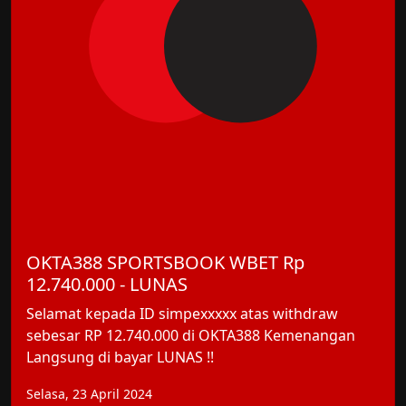
OKTA388 SPORTSBOOK WBET Rp
12.740.000 - LUNAS
Selamat kepada ID simpexxxxx atas withdraw
sebesar RP 12.740.000 di OKTA388 Kemenangan
Langsung di bayar LUNAS !!
Selasa, 23 April 2024