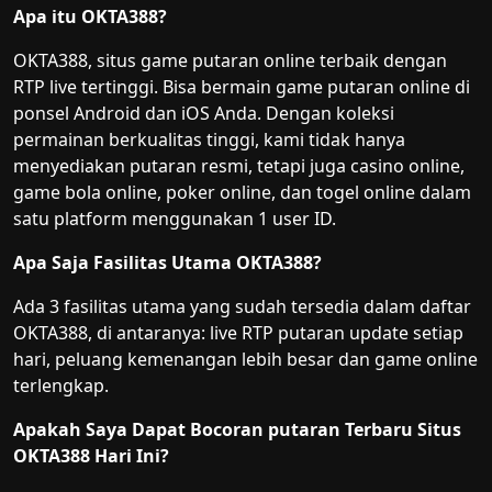
Apa itu OKTA388?
OKTA388, situs game putaran online terbaik dengan
RTP live tertinggi. Bisa bermain game putaran online di
ponsel Android dan iOS Anda. Dengan koleksi
permainan berkualitas tinggi, kami tidak hanya
menyediakan putaran resmi, tetapi juga casino online,
game bola online, poker online, dan togel online dalam
satu platform menggunakan 1 user ID.
Apa Saja Fasilitas Utama OKTA388?
Ada 3 fasilitas utama yang sudah tersedia dalam daftar
OKTA388, di antaranya: live RTP putaran update setiap
hari, peluang kemenangan lebih besar dan game online
terlengkap.
Apakah Saya Dapat Bocoran putaran Terbaru Situs
OKTA388 Hari Ini?