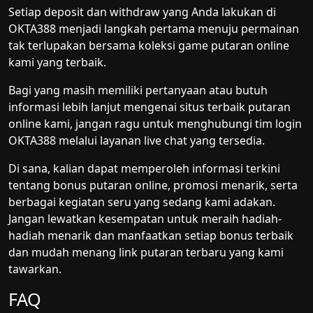
Setiap deposit dan withdraw yang Anda lakukan di
OKTA388 menjadi langkah pertama menuju permainan
tak terlupakan bersama koleksi game putaran online
kami yang terbaik.
Bagi yang masih memiliki pertanyaan atau butuh
informasi lebih lanjut mengenai situs terbaik putaran
online kami, jangan ragu untuk menghubungi tim login
OKTA388 melalui layanan live chat yang tersedia.
Di sana, kalian dapat memperoleh informasi terkini
tentang bonus putaran online, promosi menarik, serta
berbagai kegiatan seru yang sedang kami adakan.
Jangan lewatkan kesempatan untuk meraih hadiah-
hadiah menarik dan manfaatkan setiap bonus terbaik
dan mudah menang link putaran terbaru yang kami
tawarkan.
FAQ