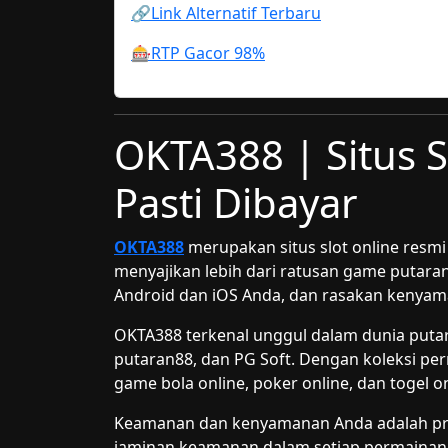
🔗Link Alternatif Terbaru
🎰RTP Gacor 98%
OKTA388 | Situs 
Pasti Dibayar
OKTA388
merupakan situs slot online resm
menyajikan lebih dari ratusan game putaran
Android dan iOS Anda, dan rasakan kenyama
OKTA388 terkenal unggul dalam dunia putara
putaran88, dan PG Soft. Dengan koleksi perm
game bola online, poker online, dan togel 
Keamanan dan kenyamanan Anda adalah prio
jaminan keamanan dalam setiap permainan