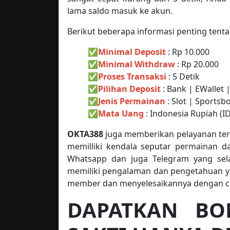
lama saldo masuk ke akun.
Berikut beberapa informasi penting tenta
✅
Minimal Deposit
: Rp 10.000
✅
Minimal Withdraw
: Rp 20.000
✅
Proses Transaksi
: 5 Detik
✅
Pilihan Deposit
: Bank | EWallet 
✅
Jenis Permainan
: Slot | Sportsb
✅
Mata Uang
: Indonesia Rupiah (I
OKTA388
juga memberikan pelayanan ter
memilliki kendala seputar permainan d
Whatsapp dan juga Telegram yang sela
memiliki pengalaman dan pengetahuan y
member dan menyelesaikannya dengan c
DAPATKAN BO