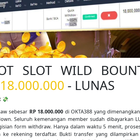
POT SLOT WILD BOUN
 18.000.000
- LUNAS
 💸
raw sebesar
RP 18.000.000
di OKTA388 yang dimenangkan
owdown. Seluruh kemenangan member sudah dibayarkan 
isian form withdraw. Hanya dalam waktu 5 menit, pros
ke rekening terdaftar. Bukti transfer yang dilampirkan