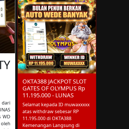
TY
OKTA388 JACKPOT SLOT
GATES OF OLYMPUS Rp
11.195.000 - LUNAS
 dari
Selamat kepada ID muwaxxxxx
LUNAS
atas withdraw sebesar RP
es WD
11.195.000 di OKTA388
 oleh
Kemenangan Langsung di