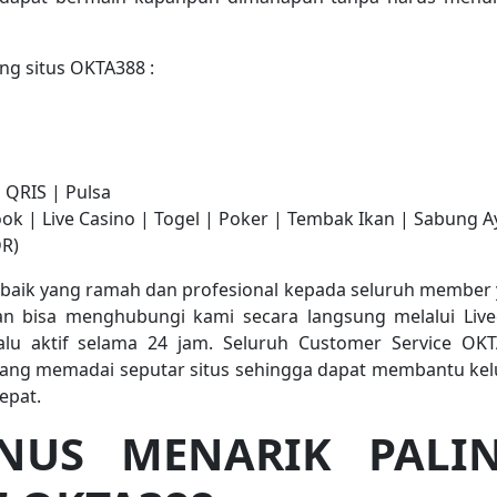
ng situs OKTA388 :
| QRIS | Pulsa
ook | Live Casino | Togel | Poker | Tembak Ikan | Sabung 
DR)
baik yang ramah dan profesional kepada seluruh member
an bisa menghubungi kami secara langsung melalui Live
lu aktif selama 24 jam. Seluruh Customer Service OK
ang memadai seputar situs sehingga dapat membantu ke
epat.
NUS MENARIK PALI