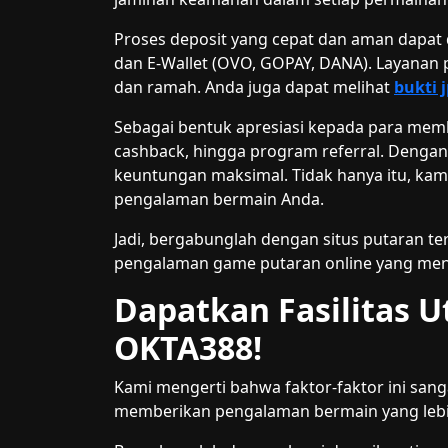
Proses deposit yang cepat dan aman dapat d
dan E-Wallet (OVO, GOPAY, DANA). Layanan
dan ramah. Anda juga dapat melihat
bukti 
Sebagai bentuk apresiasi kepada para mem
cashback, hingga program referral. Denga
keuntungan maksimal. Tidak hanya itu, kam
pengalaman bermain Anda.
Jadi, bergabunglah dengan situs putaran te
pengalaman game putaran online yang me
Dapatkan Fasilitas 
OKTA388!
Kami mengerti bahwa faktor-faktor ini san
memberikan pengalaman bermain yang leb