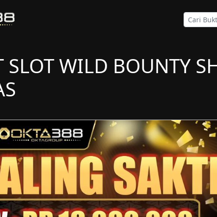
T SLOT WILD BOUNTY
AS