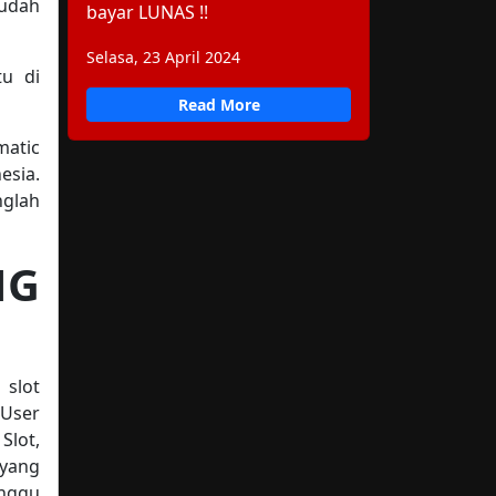
udah
bayar LUNAS !!
Selasa, 23 April 2024
tu di
Read More
matic
esia.
nglah
NG
 slot
 User
Slot,
 yang
unggu