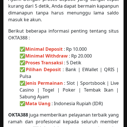
kurang dari 5 detik, Anda dapat bermain kapanpun
dimanapun tanpa harus menunggu lama saldo
masuk ke akun.
Berikut beberapa informasi penting tentang situs
OKTA388 :
✅
Minimal Deposit
: Rp 10.000
✅
Minimal Withdraw
: Rp 20.000
✅
Proses Transaksi
: 5 Detik
✅
Pilihan Deposit
: Bank | EWallet | QRIS |
Pulsa
✅
Jenis Permainan
: Slot | Sportsbook | Live
Casino | Togel | Poker | Tembak Ikan |
Sabung Ayam
✅
Mata Uang
: Indonesia Rupiah (IDR)
OKTA388
juga memberikan pelayanan terbaik yang
ramah dan profesional kepada seluruh member