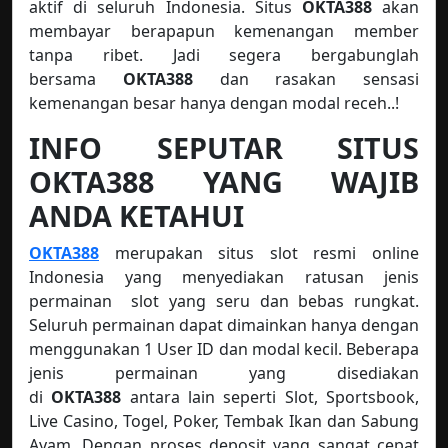
aktif di seluruh Indonesia. Situs
OKTA388
akan
membayar berapapun kemenangan member
tanpa ribet. Jadi segera bergabunglah
bersama
OKTA388
dan rasakan sensasi
kemenangan besar hanya dengan modal receh..!
INFO SEPUTAR SITUS
OKTA388 YANG WAJIB
ANDA KETAHUI
OKTA388
merupakan situs slot resmi online
Indonesia yang menyediakan ratusan jenis
permainan slot yang seru dan bebas rungkat.
Seluruh permainan dapat dimainkan hanya dengan
menggunakan 1 User ID dan modal kecil. Beberapa
jenis permainan yang disediakan
di
OKTA388
antara lain seperti Slot, Sportsbook,
Live Casino, Togel, Poker, Tembak Ikan dan Sabung
Ayam. Dengan proses deposit yang sangat cepat