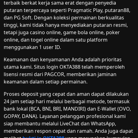
terbaik berkat kerja sama erat dengan penyedia
putaran terpercaya seperti Pragmatic Play, putaran88,
dan PG Soft. Dengan koleksi permainan berkualitas
tinggi, kami tidak hanya menyediakan putaran resmi,
tetapi juga casino online, game bola online, poker
online, dan togel online dalam satu platform
menggunakan 1 user ID.
Keamanan dan kenyamanan Anda adalah prioritas
utama kami. Situs login OKTA388 telah memperoleh
lisensi resmi dari PAGCOR, memberikan jaminan
keamanan dalam setiap permainan.
Proses deposit yang cepat dan aman dapat dilakukan
24 jam setiap hari melalui berbagai metode, termasuk
bank lokal (BCA, BNI, BRI, MANDIRI) dan E-Wallet (OVO,
GOPAY, DANA). Layanan pelanggan profesional kami
siap membantu melalui LiveChat dan WhatsApp,
memberikan respon cepat dan ramah. Anda juga dapat