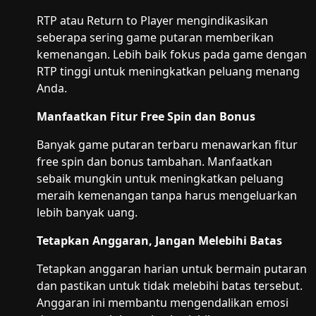
RTP atau Return to Player mengindikasikan
seberapa sering game putaran memberikan
kemenangan. Lebih baik fokus pada game dengan
RTP tinggi untuk meningkatkan peluang menang
Anda.
Manfaatkan Fitur Free Spin dan Bonus
Banyak game putaran terbaru menawarkan fitur
free spin dan bonus tambahan. Manfaatkan
sebaik mungkin untuk meningkatkan peluang
meraih kemenangan tanpa harus mengeluarkan
lebih banyak uang.
Tetapkan Anggaran, Jangan Melebihi Batas
Tetapkan anggaran harian untuk bermain putaran
dan pastikan untuk tidak melebihi batas tersebut.
Anggaran ini membantu mengendalikan emosi