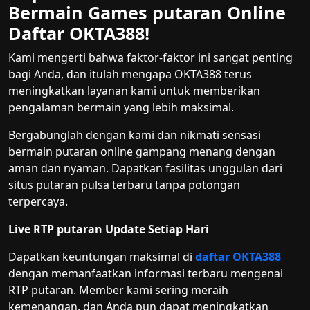
Bermain Games putaran Online
Daftar OKTA388!
Kami mengerti bahwa faktor-faktor ini sangat penting
bagi Anda, dan itulah mengapa OKTA388 terus
meningkatkan layanan kami untuk memberikan
pengalaman bermain yang lebih maksimal.
Bergabunglah dengan kami dan nikmati sensasi
bermain putaran online gampang menang dengan
aman dan nyaman. Dapatkan fasilitas unggulan dari
situs putaran pulsa terbaru tanpa potongan
terpercaya.
Live RTP putaran Update Setiap Hari
Dapatkan keuntungan maksimal di
daftar OKTA388
dengan memanfaatkan informasi terbaru mengenai
RTP putaran. Member kami sering meraih
kemenangan, dan Anda pun dapat meningkatkan