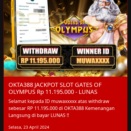
OKTA388 JACKPOT SLOT GATES OF
OLYMPUS Rp 11.195.000 - LUNAS
Selamat kepada ID muwaxxxxx atas withdraw
sebesar RP 11.195.000 di OKTA388 Kemenangan
Langsung di bayar LUNAS !!
Selasa, 23 April 2024