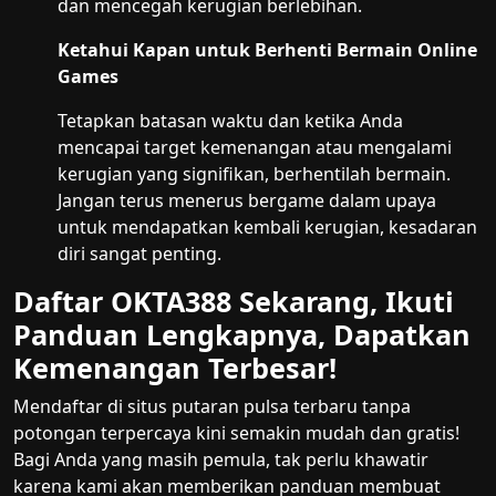
dan mencegah kerugian berlebihan.
Ketahui Kapan untuk Berhenti Bermain Online
Games
Tetapkan batasan waktu dan ketika Anda
mencapai target kemenangan atau mengalami
kerugian yang signifikan, berhentilah bermain.
Jangan terus menerus bergame dalam upaya
untuk mendapatkan kembali kerugian, kesadaran
diri sangat penting.
Daftar OKTA388 Sekarang, Ikuti
Panduan Lengkapnya, Dapatkan
Kemenangan Terbesar!
Mendaftar di situs putaran pulsa terbaru tanpa
potongan terpercaya kini semakin mudah dan gratis!
Bagi Anda yang masih pemula, tak perlu khawatir
karena kami akan memberikan panduan membuat