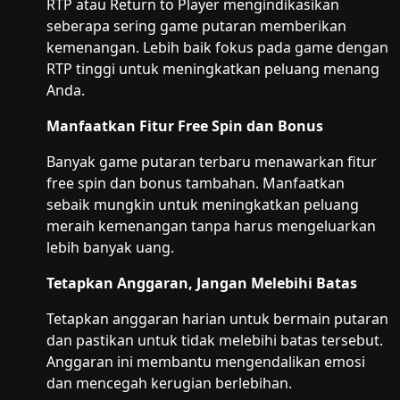
RTP atau Return to Player mengindikasikan
seberapa sering game putaran memberikan
kemenangan. Lebih baik fokus pada game dengan
RTP tinggi untuk meningkatkan peluang menang
Anda.
Manfaatkan Fitur Free Spin dan Bonus
Banyak game putaran terbaru menawarkan fitur
free spin dan bonus tambahan. Manfaatkan
sebaik mungkin untuk meningkatkan peluang
meraih kemenangan tanpa harus mengeluarkan
lebih banyak uang.
Tetapkan Anggaran, Jangan Melebihi Batas
Tetapkan anggaran harian untuk bermain putaran
dan pastikan untuk tidak melebihi batas tersebut.
Anggaran ini membantu mengendalikan emosi
dan mencegah kerugian berlebihan.