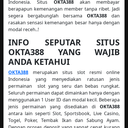
Indonesia. Situs
OKTA388
akan membayar
berapapun kemenangan member tanpa ribet. Jadi
segera bergabunglah bersama
OKTA388
dan
rasakan sensasi kemenangan besar hanya dengan
modal receh..!
INFO SEPUTAR SITUS
OKTA388 YANG WAJIB
ANDA KETAHUI
OKTA388
merupakan situs slot resmi online
Indonesia yang menyediakan ratusan jenis
permainan slot yang seru dan bebas rungkat.
Seluruh permainan dapat dimainkan hanya dengan
menggunakan 1 User ID dan modal kecil. Beberapa
jenis permainan yang disediakan di
OKTA388
antara lain seperti Slot, Sportsbook, Live Casino,
Togel, Poker, Tembak Ikan dan Sabung Ayam.
Dengan proses deposit yang sangat cepat kurang