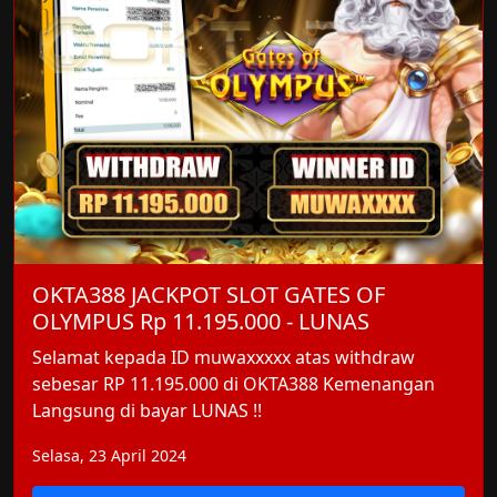
OKTA388 JACKPOT SLOT GATES OF
OLYMPUS Rp 11.195.000 - LUNAS
Selamat kepada ID muwaxxxxx atas withdraw
sebesar RP 11.195.000 di OKTA388 Kemenangan
Langsung di bayar LUNAS !!
Selasa, 23 April 2024