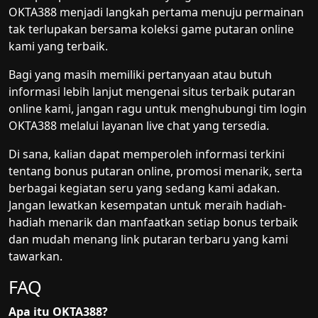
OKTA388 menjadi langkah pertama menuju permainan
tak terlupakan bersama koleksi game putaran online
kami yang terbaik.
Bagi yang masih memiliki pertanyaan atau butuh
informasi lebih lanjut mengenai situs terbaik putaran
online kami, jangan ragu untuk menghubungi tim login
OKTA388 melalui layanan live chat yang tersedia.
Di sana, kalian dapat memperoleh informasi terkini
tentang bonus putaran online, promosi menarik, serta
berbagai kegiatan seru yang sedang kami adakan.
Jangan lewatkan kesempatan untuk meraih hadiah-
hadiah menarik dan manfaatkan setiap bonus terbaik
dan mudah menang link putaran terbaru yang kami
tawarkan.
FAQ
Apa itu OKTA388?