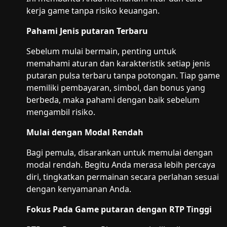
kerja game tanpa risiko keuangan.
Pahami Jenis putaran Terbaru
Sebelum mulai bermain, penting untuk
memahami aturan dan karakteristik setiap jenis
putaran pulsa terbaru tanpa potongan. Tiap game
memiliki pembayaran, simbol, dan bonus yang
berbeda, maka pahami dengan baik sebelum
mengambil risiko.
Mulai dengan Modal Rendah
Bagi pemula, disarankan untuk memulai dengan
modal rendah. Begitu Anda merasa lebih percaya
diri, tingkatkan permainan secara perlahan sesuai
dengan kenyamanan Anda.
Fokus Pada Game putaran dengan RTP Tinggi