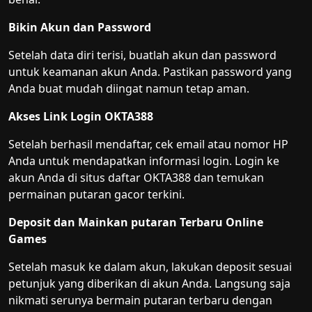
Bikin Akun dan Password
Setelah data diri terisi, buatlah akun dan password
untuk keamanan akun Anda. Pastikan password yang
Anda buat mudah diingat namun tetap aman.
Akses Link Login OKTA388
Setelah berhasil mendaftar, cek email atau nomor HP
Anda untuk mendapatkan informasi login. Login ke
akun Anda di situs daftar OKTA388 dan temukan
permainan putaran gacor terkini.
Deposit dan Mainkan putaran Terbaru Online
Games
Setelah masuk ke dalam akun, lakukan deposit sesuai
petunjuk yang diberikan di akun Anda. Langsung saja
nikmati serunya bermain putaran terbaru dengan