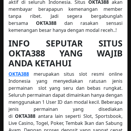
aktif di seluruh Indonesia. Situs
OKTA388
akan
membayar berapapun kemenangan member
tanpa ribet. Jadi segera bergabunglah
bersama
OKTA388
dan rasakan sensasi
kemenangan besar hanya dengan modal receh..!
INFO SEPUTAR SITUS
OKTA388 YANG WAJIB
ANDA KETAHUI
OKTA388
merupakan situs slot resmi online
Indonesia yang menyediakan ratusan jenis
permainan slot yang seru dan bebas rungkat.
Seluruh permainan dapat dimainkan hanya dengan
menggunakan 1 User ID dan modal kecil. Beberapa
jenis permainan yang disediakan
di
OKTA388
antara lain seperti Slot, Sportsbook,
Live Casino, Togel, Poker, Tembak Ikan dan Sabung
Ayam. Dengan proses deposit yang sangat cepat