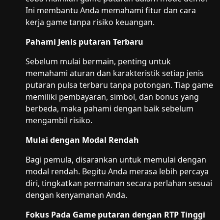
Ini membantu Anda memahami fitur dan cara
kerja game tanpa risiko keuangan.
Pahami Jenis putaran Terbaru
Sebelum mulai bermain, penting untuk
memahami aturan dan karakteristik setiap jenis
putaran pulsa terbaru tanpa potongan. Tiap game
memiliki pembayaran, simbol, dan bonus yang
berbeda, maka pahami dengan baik sebelum
mengambil risiko.
Mulai dengan Modal Rendah
Bagi pemula, disarankan untuk memulai dengan
modal rendah. Begitu Anda merasa lebih percaya
diri, tingkatkan permainan secara perlahan sesuai
dengan kenyamanan Anda.
Fokus Pada Game putaran dengan RTP Tinggi