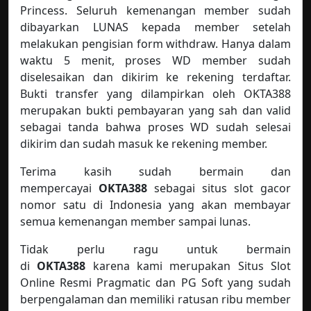
Princess. Seluruh kemenangan member sudah
dibayarkan LUNAS kepada member setelah
melakukan pengisian form withdraw. Hanya dalam
waktu 5 menit, proses WD member sudah
diselesaikan dan dikirim ke rekening terdaftar.
Bukti transfer yang dilampirkan oleh OKTA388
merupakan bukti pembayaran yang sah dan valid
sebagai tanda bahwa proses WD sudah selesai
dikirim dan sudah masuk ke rekening member.
Terima kasih sudah bermain dan
mempercayai
OKTA388
sebagai situs slot gacor
nomor satu di Indonesia yang akan membayar
semua kemenangan member sampai lunas.
Tidak perlu ragu untuk bermain
di
OKTA388
karena kami merupakan Situs Slot
Online Resmi Pragmatic dan PG Soft yang sudah
berpengalaman dan memiliki ratusan ribu member