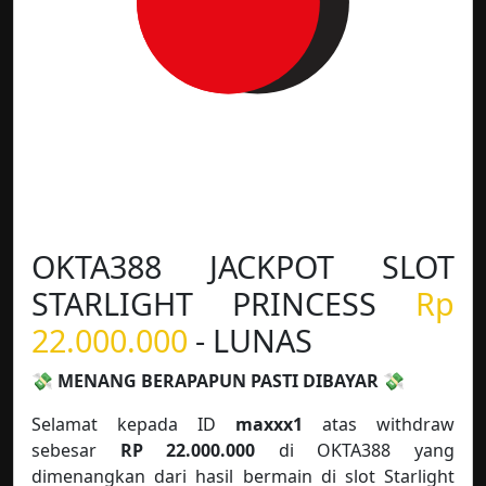
OKTA388 JACKPOT SLOT
STARLIGHT PRINCESS
Rp
22.000.000
- LUNAS
💸 MENANG BERAPAPUN PASTI DIBAYAR 💸
Selamat kepada ID
maxxx1
atas withdraw
sebesar
RP 22.000.000
di OKTA388 yang
dimenangkan dari hasil bermain di slot Starlight