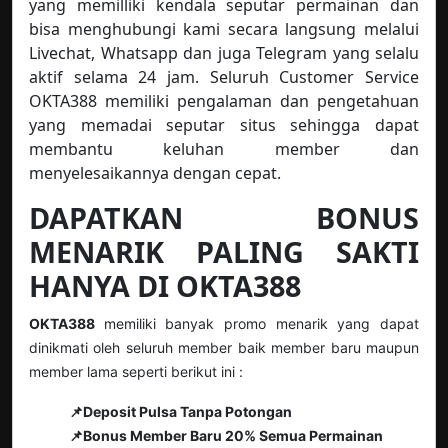
yang memilliki kendala seputar permainan dan
bisa menghubungi kami secara langsung melalui
Livechat, Whatsapp dan juga Telegram yang selalu
aktif selama 24 jam. Seluruh Customer Service
OKTA388 memiliki pengalaman dan pengetahuan
yang memadai seputar situs sehingga dapat
membantu keluhan member dan
menyelesaikannya dengan cepat.
DAPATKAN BONUS
MENARIK PALING SAKTI
HANYA DI OKTA388
OKTA388
memiliki banyak promo menarik yang dapat
dinikmati oleh seluruh member baik member baru maupun
member lama seperti berikut ini :
📌
Deposit Pulsa Tanpa Potongan
📌
Bonus Member Baru 20% Semua Permainan