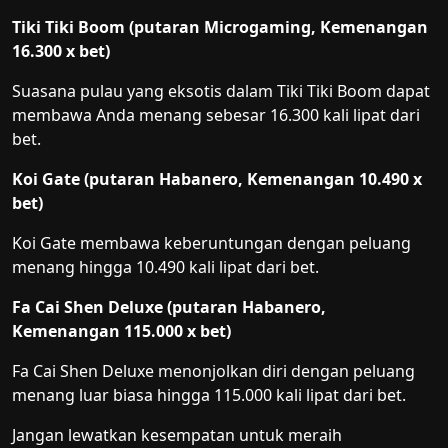
Tiki Tiki Boom (putaran Microgaming, Kemenangan
16.300 x bet)
Suasana pulau yang eksotis dalam Tiki Tiki Boom dapat
membawa Anda menang sebesar 16.300 kali lipat dari
bet.
Koi Gate (putaran Habanero, Kemenangan 10.490 x
bet)
Koi Gate membawa keberuntungan dengan peluang
menang hingga 10.490 kali lipat dari bet.
Fa Cai Shen Deluxe (putaran Habanero,
Kemenangan 115.000 x bet)
Fa Cai Shen Deluxe menonjolkan diri dengan peluang
menang luar biasa hingga 115.000 kali lipat dari bet.
Jangan lewatkan kesempatan untuk meraih