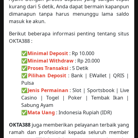
kurang dari 5 detik, Anda dapat bermain kapanpun
dimanapun tanpa harus menunggu lama saldo
masuk ke akun.
Berikut beberapa informasi penting tentang situs
OKTA388 :
✅
Minimal Deposit
: Rp 10.000
✅
Minimal Withdraw
: Rp 20.000
✅
Proses Transaksi
: 5 Detik
✅
Pilihan Deposit
: Bank | EWallet | QRIS |
Pulsa
✅
Jenis Permainan
: Slot | Sportsbook | Live
Casino | Togel | Poker | Tembak Ikan |
Sabung Ayam
✅
Mata Uang
: Indonesia Rupiah (IDR)
OKTA388
juga memberikan pelayanan terbaik yang
ramah dan profesional kepada seluruh member