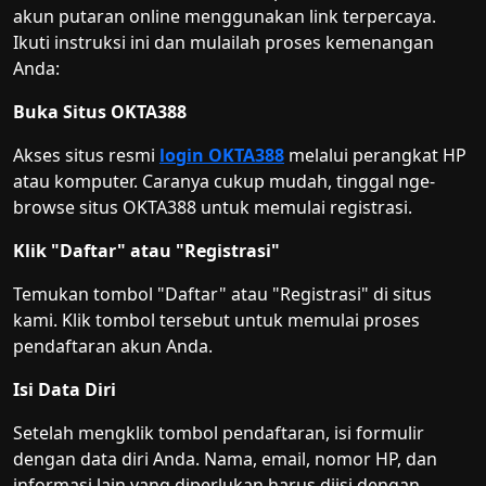
akun putaran online menggunakan link terpercaya.
Ikuti instruksi ini dan mulailah proses kemenangan
Anda:
Buka Situs OKTA388
Akses situs resmi
login OKTA388
melalui perangkat HP
atau komputer. Caranya cukup mudah, tinggal nge-
browse situs OKTA388 untuk memulai registrasi.
Klik "Daftar" atau "Registrasi"
Temukan tombol "Daftar" atau "Registrasi" di situs
kami. Klik tombol tersebut untuk memulai proses
pendaftaran akun Anda.
Isi Data Diri
Setelah mengklik tombol pendaftaran, isi formulir
dengan data diri Anda. Nama, email, nomor HP, dan
informasi lain yang diperlukan harus diisi dengan