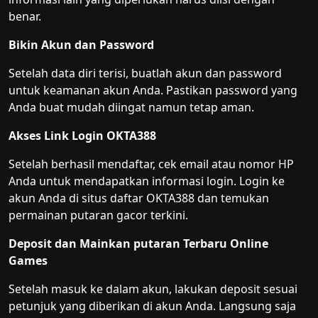
benar.
Bikin Akun dan Password
Setelah data diri terisi, buatlah akun dan password
untuk keamanan akun Anda. Pastikan password yang
Anda buat mudah diingat namun tetap aman.
Akses Link Login OKTA388
Setelah berhasil mendaftar, cek email atau nomor HP
Anda untuk mendapatkan informasi login. Login ke
akun Anda di situs daftar OKTA388 dan temukan
permainan putaran gacor terkini.
Deposit dan Mainkan putaran Terbaru Online
Games
Setelah masuk ke dalam akun, lakukan deposit sesuai
petunjuk yang diberikan di akun Anda. Langsung saja