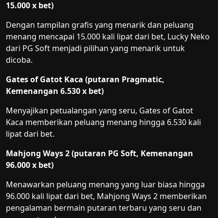
15.000 x bet)
Dengan tampilan grafis yang menarik dan peluang
menang mencapai 15.000 kali lipat dari bet, Lucky Neko
dari PG Soft menjadi pilihan yang menarik untuk
dicoba.
Gates of Gatot Kaca (putaran Pragmatic,
Kemenangan 6.530 x bet)
Menyajikan petualangan yang seru, Gates of Gatot
Kaca memberikan peluang menang hingga 6.530 kali
lipat dari bet.
Mahjong Ways 2 (putaran PG Soft, Kemenangan
96.000 x bet)
Menawarkan peluang menang yang luar biasa hingga
96.000 kali lipat dari bet, Mahjong Ways 2 memberikan
pengalaman bermain putaran terbaru yang seru dan