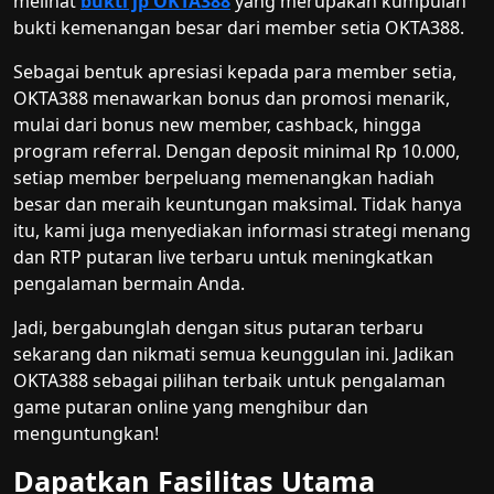
melihat
bukti jp OKTA388
yang merupakan kumpulan
bukti kemenangan besar dari member setia OKTA388.
Sebagai bentuk apresiasi kepada para member setia,
OKTA388 menawarkan bonus dan promosi menarik,
mulai dari bonus new member, cashback, hingga
program referral. Dengan deposit minimal Rp 10.000,
setiap member berpeluang memenangkan hadiah
besar dan meraih keuntungan maksimal. Tidak hanya
itu, kami juga menyediakan informasi strategi menang
dan RTP putaran live terbaru untuk meningkatkan
pengalaman bermain Anda.
Jadi, bergabunglah dengan situs putaran terbaru
sekarang dan nikmati semua keunggulan ini. Jadikan
OKTA388 sebagai pilihan terbaik untuk pengalaman
game putaran online yang menghibur dan
menguntungkan!
Dapatkan Fasilitas Utama