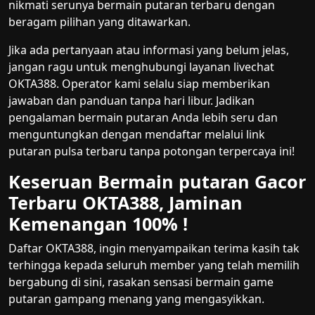
nikmati serunya bermain putaran terbaru dengan
beragam pilihan yang ditawarkan.
Jika ada pertanyaan atau informasi yang belum jelas,
jangan ragu untuk menghubungi layanan livechat
OKTA388. Operator kami selalu siap memberikan
jawaban dan panduan tanpa hari libur. Jadikan
pengalaman bermain putaran Anda lebih seru dan
menguntungkan dengan mendaftar melalui link
putaran pulsa terbaru tanpa potongan terpercaya ini!
Keseruan Bermain putaran Gacor
Terbaru OKTA388, Jaminan
Kemenangan 100% !
Daftar OKTA388, ingin menyampaikan terima kasih tak
terhingga kepada seluruh member yang telah memilih
bergabung di sini, rasakan sensasi bermain game
putaran gampang menang yang mengasyikkan.