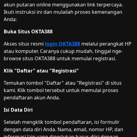
akun putaran online menggunakan link terpercaya.
Ikuti instruksi ini dan mulailah proses kemenangan
Anda:
Buka Situs OKTA388
Akses situs resmi
login OKTA388
melalui perangkat HP
atau komputer. Caranya cukup mudah, tinggal nge-
browse situs OKTA388 untuk memulai registrasi.
Klik "Daftar" atau "Registrasi"
Temukan tombol "Daftar" atau "Registrasi" di situs
kami. Klik tombol tersebut untuk memulai proses
pendaftaran akun Anda.
Isi Data Diri
Setelah mengklik tombol pendaftaran, isi formulir
dengan data diri Anda. Nama, email, nomor HP, dan
informasi lain yang diperlukan harus diisi dengan