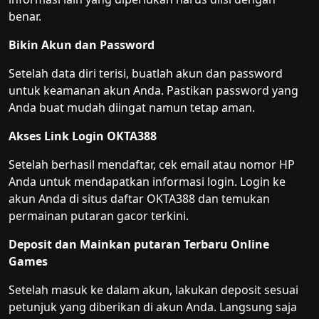
benar.
Bikin Akun dan Password
Setelah data diri terisi, buatlah akun dan password
untuk keamanan akun Anda. Pastikan password yang
Anda buat mudah diingat namun tetap aman.
Akses Link Login OKTA388
Setelah berhasil mendaftar, cek email atau nomor HP
Anda untuk mendapatkan informasi login. Login ke
akun Anda di situs daftar OKTA388 dan temukan
permainan putaran gacor terkini.
Deposit dan Mainkan putaran Terbaru Online
Games
Setelah masuk ke dalam akun, lakukan deposit sesuai
petunjuk yang diberikan di akun Anda. Langsung saja