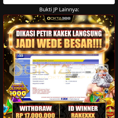
Bukti JP Lainnya: