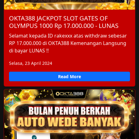
OKTA388 JACKPOT SLOT GATES OF
OLYMPUS 1000 Rp 17.000.000 - LUNAS
Selamat kepada ID rakexxx atas withdraw sebesar
RP 17.000.000 di OKTA388 Kemenangan Langsung
di bayar LUNAS !!
Selasa, 23 April 2024
Read More