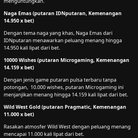
menguntungkan.
Naga Emas (putaran IDNputaran, Kemenangan
14.950 x bet)
Dengan tema naga yang khas, Naga Emas dari
IDNputaran menawarkan peluang menang hingga
14.950 kali lipat dari bet.
10000 Wishes (putaran Microgaming, Kemenangan
14.159 x bet)
Dengan jenis game putaran pulsa terbaru tanpa
potongan, 10.000 wishes, putaran Microgaming ini
menjanjikan menang hingga 14.159 kali lipat dari bet.
Wild West Gold (putaran Pragmatic, Kemenangan
11.000 x bet)
Rasakan atmosfer Wild West dengan peluang menang
mencapai 11.000 kali lipat dari bet.