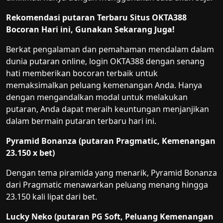
Rekomendasi putaran Terbaru Situs OKTA388
Bocoran Hari ini, Gunakan Sekarang Juga!
Berkat pengalaman dan pemahaman mendalam dalam
dunia putaran online, login OKTA388 dengan senang
hati memberikan bocoran terbaik untuk
memaksimalkan peluang kemenangan Anda. Hanya
dengan mengandalkan modal untuk melakukan
putaran, Anda dapat meraih keuntungan menjanjikan
dalam bermain putaran terbaru hari ini.
Pyramid Bonanza (putaran Pragmatic, Kemenangan
23.150 x bet)
Dengan tema piramida yang menarik, Pyramid Bonanza
dari Pragmatic menawarkan peluang menang hingga
23.150 kali lipat dari bet.
Lucky Neko (putaran PG Soft, Peluang Kemenangan