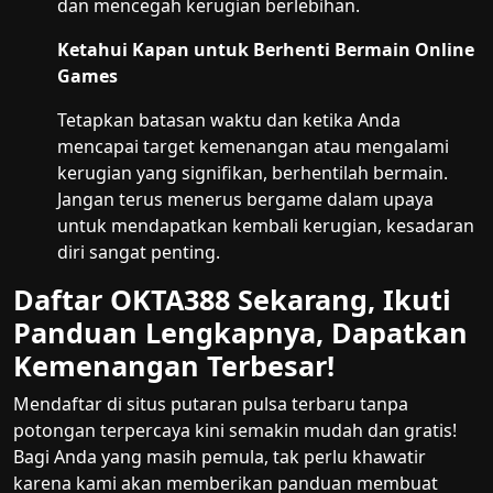
dan mencegah kerugian berlebihan.
Ketahui Kapan untuk Berhenti Bermain Online
Games
Tetapkan batasan waktu dan ketika Anda
mencapai target kemenangan atau mengalami
kerugian yang signifikan, berhentilah bermain.
Jangan terus menerus bergame dalam upaya
untuk mendapatkan kembali kerugian, kesadaran
diri sangat penting.
Daftar OKTA388 Sekarang, Ikuti
Panduan Lengkapnya, Dapatkan
Kemenangan Terbesar!
Mendaftar di situs putaran pulsa terbaru tanpa
potongan terpercaya kini semakin mudah dan gratis!
Bagi Anda yang masih pemula, tak perlu khawatir
karena kami akan memberikan panduan membuat