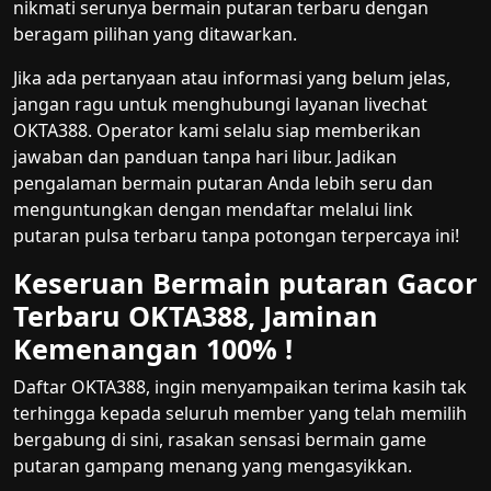
nikmati serunya bermain putaran terbaru dengan
beragam pilihan yang ditawarkan.
Jika ada pertanyaan atau informasi yang belum jelas,
jangan ragu untuk menghubungi layanan livechat
OKTA388. Operator kami selalu siap memberikan
jawaban dan panduan tanpa hari libur. Jadikan
pengalaman bermain putaran Anda lebih seru dan
menguntungkan dengan mendaftar melalui link
putaran pulsa terbaru tanpa potongan terpercaya ini!
Keseruan Bermain putaran Gacor
Terbaru OKTA388, Jaminan
Kemenangan 100% !
Daftar OKTA388, ingin menyampaikan terima kasih tak
terhingga kepada seluruh member yang telah memilih
bergabung di sini, rasakan sensasi bermain game
putaran gampang menang yang mengasyikkan.