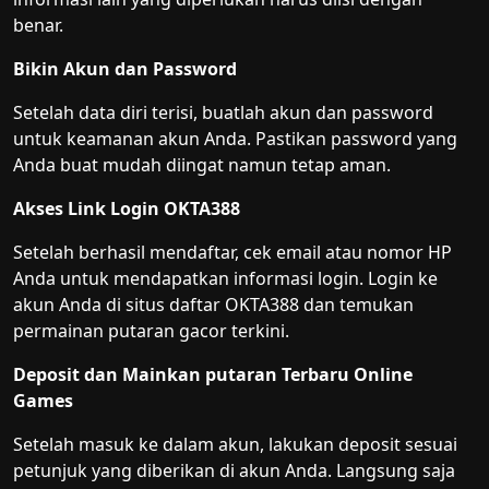
benar.
Bikin Akun dan Password
Setelah data diri terisi, buatlah akun dan password
untuk keamanan akun Anda. Pastikan password yang
Anda buat mudah diingat namun tetap aman.
Akses Link Login OKTA388
Setelah berhasil mendaftar, cek email atau nomor HP
Anda untuk mendapatkan informasi login. Login ke
akun Anda di situs daftar OKTA388 dan temukan
permainan putaran gacor terkini.
Deposit dan Mainkan putaran Terbaru Online
Games
Setelah masuk ke dalam akun, lakukan deposit sesuai
petunjuk yang diberikan di akun Anda. Langsung saja