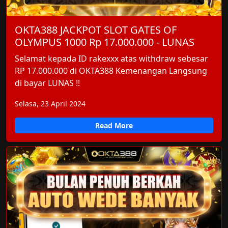
OKTA388 JACKPOT SLOT GATES OF
OLYMPUS 1000 Rp 17.000.000 - LUNAS
Selamat kepada ID rakexxx atas withdraw sebesar
RP 17.000.000 di OKTA388 Kemenangan Langsung
di bayar LUNAS !!
Selasa, 23 April 2024
Read More