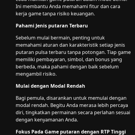
Ini membantu Anda memahami fitur dan cara
kerja game tanpa risiko keuangan.
Pahami Jenis putaran Terbaru
Sebelum mulai bermain, penting untuk
memahami aturan dan karakteristik setiap jenis
putaran pulsa terbaru tanpa potongan. Tiap game
memiliki pembayaran, simbol, dan bonus yang
berbeda, maka pahami dengan baik sebelum
mengambil risiko.
Mulai dengan Modal Rendah
Bagi pemula, disarankan untuk memulai dengan
modal rendah. Begitu Anda merasa lebih percaya
diri, tingkatkan permainan secara perlahan sesuai
dengan kenyamanan Anda.
Fokus Pada Game putaran dengan RTP Tinggi