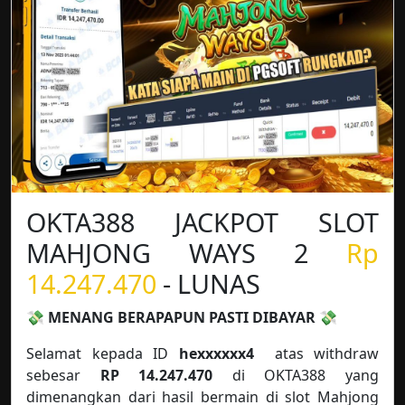
OKTA388 JACKPOT SLOT
MAHJONG WAYS 2
Rp
14.247.470
- LUNAS
💸 MENANG BERAPAPUN PASTI DIBAYAR 💸
Selamat kepada ID
hexxxxxx4
atas withdraw
sebesar
RP 14.247.470
di OKTA388 yang
dimenangkan dari hasil bermain di slot Mahjong