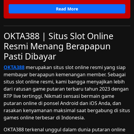
Read More
OKTA388 | Situs Slot Online
Resmi Menang Berapapun
Pasti Dibayar
OKTA388
merupakan situs slot online resmi yang siap
membayar berapapun kemenangan member. Sebagai
situs slot online resmi, kami bangga menyajikan lebih
dari ratusan game putaran terbaru tahun 2023 dengan
RTP live tertinggi. Nikmati sensasi bermain game
putaran online di ponsel Android dan iOS Anda, dan
rasakan kenyamanan maksimal saat bergabung di situs
games online terbesar di Indonesia.
OKTA388 terkenal unggul dalam dunia putaran online