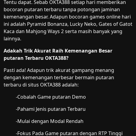
Tentu dapat. Sebab OKTA388 setiap hari memberikan
bocoran putaran terbaru tanpa potongan jaminan
kemenangan besar. Adapun bocoran games online hari
ini adalah Pyramid Bonanza, Lucky Neko, Gates of Gatot
Kaca dan Mahjong Ways 2 serta masih banyak yang
lainnya.
Adakah Trik Akurat Raih Kemenangan Besar
putaran Terbaru OKTA388?
Pasti ada! Adapun trik akurat gampang menang
dengan kemenangan terbesar bermain putaran
terbaru di situs OKTA388 adalah:
-Cobalah Game putaran Demo
-Pahami Jenis putaran Terbaru
-Mulai dengan Modal Rendah
-Fokus Pada Game putaran dengan RTP Tinggi