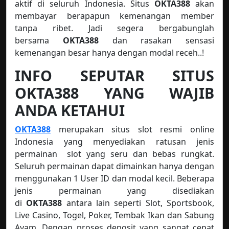
aktif di seluruh Indonesia. Situs
OKTA388
akan
membayar berapapun kemenangan member
tanpa ribet. Jadi segera bergabunglah
bersama
OKTA388
dan rasakan sensasi
kemenangan besar hanya dengan modal receh..!
INFO SEPUTAR SITUS
OKTA388 YANG WAJIB
ANDA KETAHUI
OKTA388
merupakan situs slot resmi online
Indonesia yang menyediakan ratusan jenis
permainan slot yang seru dan bebas rungkat.
Seluruh permainan dapat dimainkan hanya dengan
menggunakan 1 User ID dan modal kecil. Beberapa
jenis permainan yang disediakan
di
OKTA388
antara lain seperti Slot, Sportsbook,
Live Casino, Togel, Poker, Tembak Ikan dan Sabung
Ayam. Dengan proses deposit yang sangat cepat