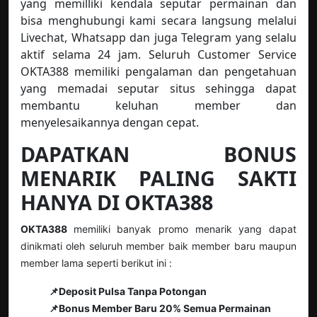
yang memilliki kendala seputar permainan dan
bisa menghubungi kami secara langsung melalui
Livechat, Whatsapp dan juga Telegram yang selalu
aktif selama 24 jam. Seluruh Customer Service
OKTA388 memiliki pengalaman dan pengetahuan
yang memadai seputar situs sehingga dapat
membantu keluhan member dan
menyelesaikannya dengan cepat.
DAPATKAN BONUS
MENARIK PALING SAKTI
HANYA DI OKTA388
OKTA388
memiliki banyak promo menarik yang dapat
dinikmati oleh seluruh member baik member baru maupun
member lama seperti berikut ini :
📌
Deposit Pulsa Tanpa Potongan
📌
Bonus Member Baru 20% Semua Permainan