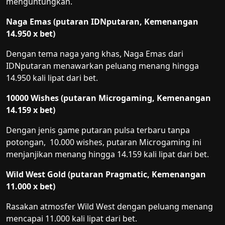
menguntungkan.
Naga Emas (putaran IDNputaran, Kemenangan
14.950 x bet)
Dengan tema naga yang khas, Naga Emas dari
IDNputaran menawarkan peluang menang hingga
14.950 kali lipat dari bet.
10000 Wishes (putaran Microgaming, Kemenangan
14.159 x bet)
Dengan jenis game putaran pulsa terbaru tanpa
potongan, 10.000 wishes, putaran Microgaming ini
menjanjikan menang hingga 14.159 kali lipat dari bet.
Wild West Gold (putaran Pragmatic, Kemenangan
11.000 x bet)
Rasakan atmosfer Wild West dengan peluang menang
mencapai 11.000 kali lipat dari bet.