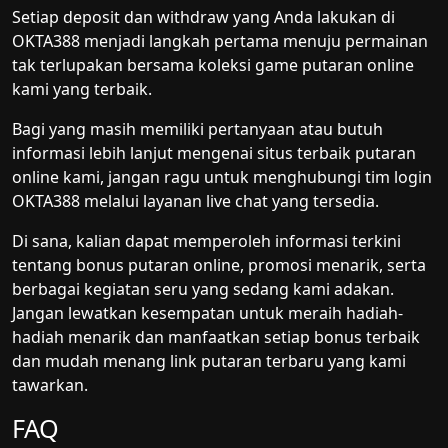
Setiap deposit dan withdraw yang Anda lakukan di
OKTA388 menjadi langkah pertama menuju permainan
tak terlupakan bersama koleksi game putaran online
kami yang terbaik.
Bagi yang masih memiliki pertanyaan atau butuh
informasi lebih lanjut mengenai situs terbaik putaran
online kami, jangan ragu untuk menghubungi tim login
OKTA388 melalui layanan live chat yang tersedia.
Di sana, kalian dapat memperoleh informasi terkini
tentang bonus putaran online, promosi menarik, serta
berbagai kegiatan seru yang sedang kami adakan.
Jangan lewatkan kesempatan untuk meraih hadiah-
hadiah menarik dan manfaatkan setiap bonus terbaik
dan mudah menang link putaran terbaru yang kami
tawarkan.
FAQ