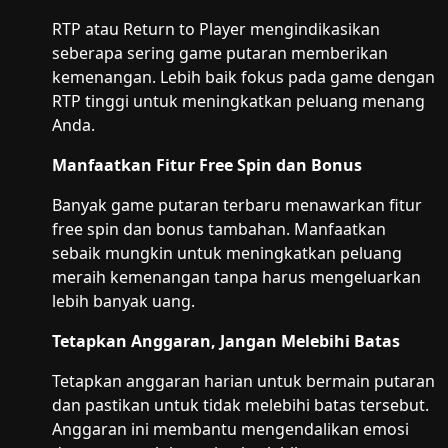
RTP atau Return to Player mengindikasikan
seberapa sering game putaran memberikan
kemenangan. Lebih baik fokus pada game dengan
RTP tinggi untuk meningkatkan peluang menang
Anda.
Manfaatkan Fitur Free Spin dan Bonus
Banyak game putaran terbaru menawarkan fitur
free spin dan bonus tambahan. Manfaatkan
sebaik mungkin untuk meningkatkan peluang
meraih kemenangan tanpa harus mengeluarkan
lebih banyak uang.
Tetapkan Anggaran, Jangan Melebihi Batas
Tetapkan anggaran harian untuk bermain putaran
dan pastikan untuk tidak melebihi batas tersebut.
Anggaran ini membantu mengendalikan emosi