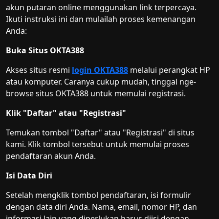
akun putaran online menggunakan link terpercaya.
Ikuti instruksi ini dan mulailah proses kemenangan
Anda:
Buka Situs OKTA388
Akses situs resmi
login OKTA388
melalui perangkat HP
atau komputer. Caranya cukup mudah, tinggal nge-
browse situs OKTA388 untuk memulai registrasi.
Klik "Daftar" atau "Registrasi"
Temukan tombol "Daftar" atau "Registrasi" di situs
kami. Klik tombol tersebut untuk memulai proses
pendaftaran akun Anda.
Isi Data Diri
Setelah mengklik tombol pendaftaran, isi formulir
dengan data diri Anda. Nama, email, nomor HP, dan
informasi lain yang diperlukan harus diisi dengan