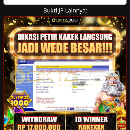
Bukti JP Lainnya: