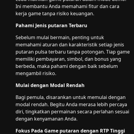
Ini membantu Anda memahami fitur dan cara
kerja game tanpa risiko keuangan.
Pahami Jenis putaran Terbaru
Sebelum mulai bermain, penting untuk
memahami aturan dan karakteristik setiap jenis
putaran pulsa terbaru tanpa potongan. Tiap game
memiliki pembayaran, simbol, dan bonus yang
berbeda, maka pahami dengan baik sebelum
mengambil risiko.
Mulai dengan Modal Rendah
Bagi pemula, disarankan untuk memulai dengan
modal rendah. Begitu Anda merasa lebih percaya
diri, tingkatkan permainan secara perlahan sesuai
dengan kenyamanan Anda.
Fokus Pada Game putaran dengan RTP Tinggi