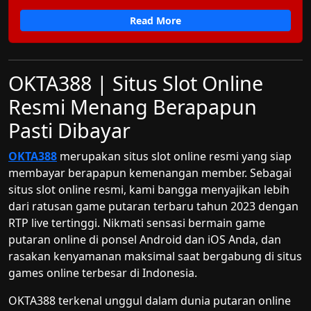
Read More
OKTA388 | Situs Slot Online
Resmi Menang Berapapun
Pasti Dibayar
OKTA388
merupakan situs slot online resmi yang siap
membayar berapapun kemenangan member. Sebagai
situs slot online resmi, kami bangga menyajikan lebih
dari ratusan game putaran terbaru tahun 2023 dengan
RTP live tertinggi. Nikmati sensasi bermain game
putaran online di ponsel Android dan iOS Anda, dan
rasakan kenyamanan maksimal saat bergabung di situs
games online terbesar di Indonesia.
OKTA388 terkenal unggul dalam dunia putaran online