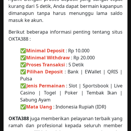
kurang dari 5 detik, Anda dapat bermain kapanpun
dimanapun tanpa harus menunggu lama saldo
masuk ke akun.
Berikut beberapa informasi penting tentang situs
OKTA388 :
✅
Minimal Deposit
: Rp 10.000
✅
Minimal Withdraw
: Rp 20.000
✅
Proses Transaksi
: 5 Detik
✅
Pilihan Deposit
: Bank | EWallet | QRIS |
Pulsa
✅
Jenis Permainan
: Slot | Sportsbook | Live
Casino | Togel | Poker | Tembak Ikan |
Sabung Ayam
✅
Mata Uang
: Indonesia Rupiah (IDR)
OKTA388
juga memberikan pelayanan terbaik yang
ramah dan profesional kepada seluruh member