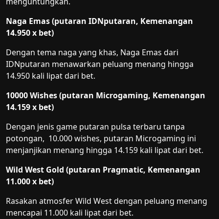
menguntungkan.
Naga Emas (putaran IDNputaran, Kemenangan
14.950 x bet)
Dengan tema naga yang khas, Naga Emas dari
IDNputaran menawarkan peluang menang hingga
14.950 kali lipat dari bet.
10000 Wishes (putaran Microgaming, Kemenangan
14.159 x bet)
Dengan jenis game putaran pulsa terbaru tanpa
potongan, 10.000 wishes, putaran Microgaming ini
menjanjikan menang hingga 14.159 kali lipat dari bet.
Wild West Gold (putaran Pragmatic, Kemenangan
11.000 x bet)
Rasakan atmosfer Wild West dengan peluang menang
mencapai 11.000 kali lipat dari bet.