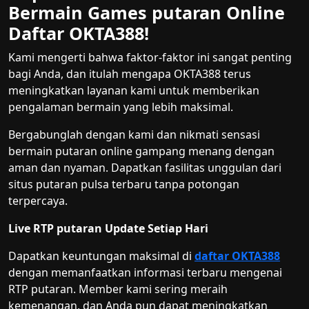
Bermain Games putaran Online
Daftar OKTA388!
Kami mengerti bahwa faktor-faktor ini sangat penting
bagi Anda, dan itulah mengapa OKTA388 terus
meningkatkan layanan kami untuk memberikan
pengalaman bermain yang lebih maksimal.
Bergabunglah dengan kami dan nikmati sensasi
bermain putaran online gampang menang dengan
aman dan nyaman. Dapatkan fasilitas unggulan dari
situs putaran pulsa terbaru tanpa potongan
terpercaya.
Live RTP putaran Update Setiap Hari
Dapatkan keuntungan maksimal di
daftar OKTA388
dengan memanfaatkan informasi terbaru mengenai
RTP putaran. Member kami sering meraih
kemenangan, dan Anda pun dapat meningkatkan