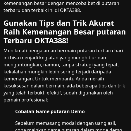
kemenangan besar dengan mencoba bet di putaran
terbaru dan terbaik ini di OKTA388.
Gunakan Tips dan Trik Akurat
Raih Kemenangan Besar putaran
Terbaru OKTA388!
Menikmati pengalaman bermain putaran terbaru hari
ini bisa menjadi kegiatan yang menghibur dan
menguntungkan, namun, tanpa strategi yang tepat,
kekalahan mungkin lebih sering terjadi daripada
kemenangan. Untuk membantu Anda meraih
kesuksesan dalam bermain, ada beberapa tips dan trik
yang telah terbukti efektif, sudah digunakan oleh
pemain profesional:
Cobalah Game putaran Demo
Sebelum memasang modal dengan uang asli,
coba mainkan game putaran dalam mode demo.