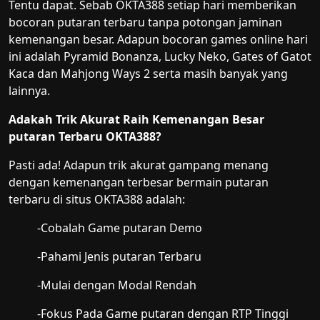
Tentu dapat. Sebab OKTA388 setiap hari memberikan
bocoran putaran terbaru tanpa potongan jaminan
kemenangan besar. Adapun bocoran games online hari
ini adalah Pyramid Bonanza, Lucky Neko, Gates of Gatot
Kaca dan Mahjong Ways 2 serta masih banyak yang
lainnya.
Adakah Trik Akurat Raih Kemenangan Besar
putaran Terbaru OKTA388?
Pasti ada! Adapun trik akurat gampang menang
dengan kemenangan terbesar bermain putaran
terbaru di situs OKTA388 adalah:
-Cobalah Game putaran Demo
-Pahami Jenis putaran Terbaru
-Mulai dengan Modal Rendah
-Fokus Pada Game putaran dengan RTP Tinggi