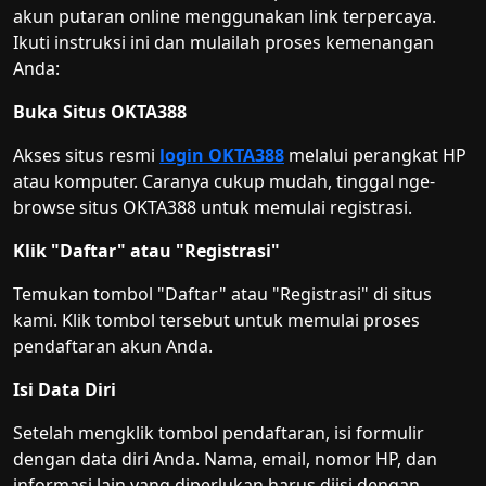
akun putaran online menggunakan link terpercaya.
Ikuti instruksi ini dan mulailah proses kemenangan
Anda:
Buka Situs OKTA388
Akses situs resmi
login OKTA388
melalui perangkat HP
atau komputer. Caranya cukup mudah, tinggal nge-
browse situs OKTA388 untuk memulai registrasi.
Klik "Daftar" atau "Registrasi"
Temukan tombol "Daftar" atau "Registrasi" di situs
kami. Klik tombol tersebut untuk memulai proses
pendaftaran akun Anda.
Isi Data Diri
Setelah mengklik tombol pendaftaran, isi formulir
dengan data diri Anda. Nama, email, nomor HP, dan
informasi lain yang diperlukan harus diisi dengan