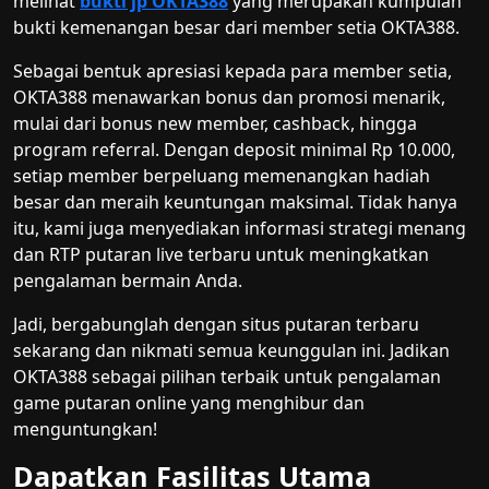
melihat
bukti jp OKTA388
yang merupakan kumpulan
bukti kemenangan besar dari member setia OKTA388.
Sebagai bentuk apresiasi kepada para member setia,
OKTA388 menawarkan bonus dan promosi menarik,
mulai dari bonus new member, cashback, hingga
program referral. Dengan deposit minimal Rp 10.000,
setiap member berpeluang memenangkan hadiah
besar dan meraih keuntungan maksimal. Tidak hanya
itu, kami juga menyediakan informasi strategi menang
dan RTP putaran live terbaru untuk meningkatkan
pengalaman bermain Anda.
Jadi, bergabunglah dengan situs putaran terbaru
sekarang dan nikmati semua keunggulan ini. Jadikan
OKTA388 sebagai pilihan terbaik untuk pengalaman
game putaran online yang menghibur dan
menguntungkan!
Dapatkan Fasilitas Utama