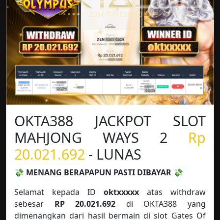
OKTA388 JACKPOT SLOT
MAHJONG WAYS 2
Rp
20.021.692
- LUNAS
💸 MENANG BERAPAPUN PASTI DIBAYAR 💸
Selamat kepada ID
oktxxxxx
atas withdraw
sebesar
RP 20.021.692
di OKTA388 yang
dimenangkan dari hasil bermain di slot Gates Of