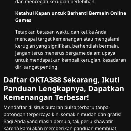
dan mencegah kerugian berlebihan.
Ketahui Kapan untuk Berhenti Bermain Online
Games
Tetapkan batasan waktu dan ketika Anda
mencapai target kemenangan atau mengalami
kerugian yang signifikan, berhentilah bermain.
Jangan terus menerus bergame dalam upaya
untuk mendapatkan kembali kerugian, kesadaran
diri sangat penting.
Daftar OKTA388 Sekarang, Ikuti
Panduan Lengkapnya, Dapatkan
Kemenangan Terbesar!
Mendaftar di situs putaran pulsa terbaru tanpa
potongan terpercaya kini semakin mudah dan gratis!
Bagi Anda yang masih pemula, tak perlu khawatir
karena kami akan memberikan panduan membuat