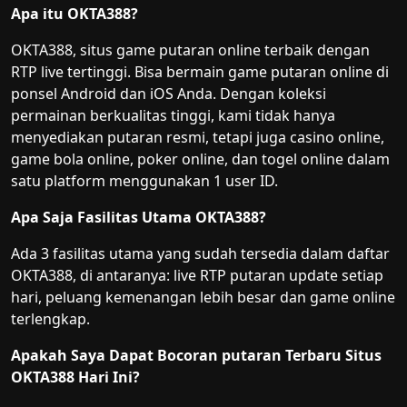
Apa itu OKTA388?
OKTA388, situs game putaran online terbaik dengan
RTP live tertinggi. Bisa bermain game putaran online di
ponsel Android dan iOS Anda. Dengan koleksi
permainan berkualitas tinggi, kami tidak hanya
menyediakan putaran resmi, tetapi juga casino online,
game bola online, poker online, dan togel online dalam
satu platform menggunakan 1 user ID.
Apa Saja Fasilitas Utama OKTA388?
Ada 3 fasilitas utama yang sudah tersedia dalam daftar
OKTA388, di antaranya: live RTP putaran update setiap
hari, peluang kemenangan lebih besar dan game online
terlengkap.
Apakah Saya Dapat Bocoran putaran Terbaru Situs
OKTA388 Hari Ini?