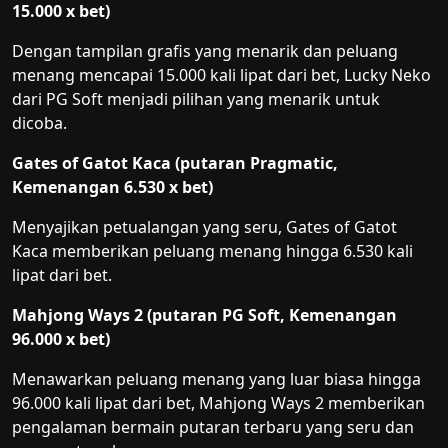
15.000 x bet)
Dengan tampilan grafis yang menarik dan peluang
menang mencapai 15.000 kali lipat dari bet, Lucky Neko
dari PG Soft menjadi pilihan yang menarik untuk
dicoba.
Gates of Gatot Kaca (putaran Pragmatic,
Kemenangan 6.530 x bet)
Menyajikan petualangan yang seru, Gates of Gatot
Kaca memberikan peluang menang hingga 6.530 kali
lipat dari bet.
Mahjong Ways 2 (putaran PG Soft, Kemenangan
96.000 x bet)
Menawarkan peluang menang yang luar biasa hingga
96.000 kali lipat dari bet, Mahjong Ways 2 memberikan
pengalaman bermain putaran terbaru yang seru dan