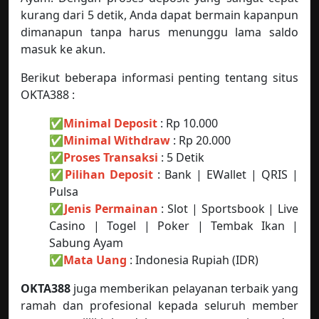
kurang dari 5 detik, Anda dapat bermain kapanpun
dimanapun tanpa harus menunggu lama saldo
masuk ke akun.
Berikut beberapa informasi penting tentang situs
OKTA388 :
✅
Minimal Deposit
: Rp 10.000
✅
Minimal Withdraw
: Rp 20.000
✅
Proses Transaksi
: 5 Detik
✅
Pilihan Deposit
: Bank | EWallet | QRIS |
Pulsa
✅
Jenis Permainan
: Slot | Sportsbook | Live
Casino | Togel | Poker | Tembak Ikan |
Sabung Ayam
✅
Mata Uang
: Indonesia Rupiah (IDR)
OKTA388
juga memberikan pelayanan terbaik yang
ramah dan profesional kepada seluruh member