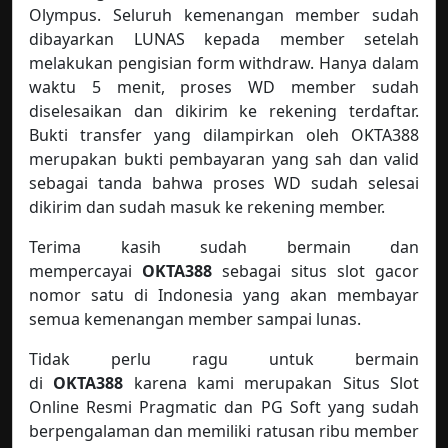
Olympus. Seluruh kemenangan member sudah
dibayarkan LUNAS kepada member setelah
melakukan pengisian form withdraw. Hanya dalam
waktu 5 menit, proses WD member sudah
diselesaikan dan dikirim ke rekening terdaftar.
Bukti transfer yang dilampirkan oleh OKTA388
merupakan bukti pembayaran yang sah dan valid
sebagai tanda bahwa proses WD sudah selesai
dikirim dan sudah masuk ke rekening member.
Terima kasih sudah bermain dan
mempercayai
OKTA388
sebagai situs slot gacor
nomor satu di Indonesia yang akan membayar
semua kemenangan member sampai lunas.
Tidak perlu ragu untuk bermain
di
OKTA388
karena kami merupakan Situs Slot
Online Resmi Pragmatic dan PG Soft yang sudah
berpengalaman dan memiliki ratusan ribu member