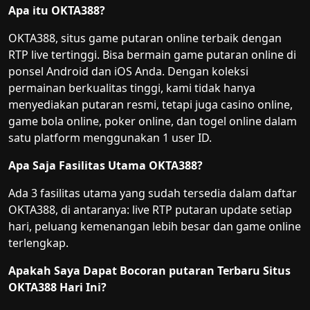
Apa itu OKTA388?
OKTA388, situs game putaran online terbaik dengan
RTP live tertinggi. Bisa bermain game putaran online di
ponsel Android dan iOS Anda. Dengan koleksi
permainan berkualitas tinggi, kami tidak hanya
menyediakan putaran resmi, tetapi juga casino online,
game bola online, poker online, dan togel online dalam
satu platform menggunakan 1 user ID.
Apa Saja Fasilitas Utama OKTA388?
Ada 3 fasilitas utama yang sudah tersedia dalam daftar
OKTA388, di antaranya: live RTP putaran update setiap
hari, peluang kemenangan lebih besar dan game online
terlengkap.
Apakah Saya Dapat Bocoran putaran Terbaru Situs
OKTA388 Hari Ini?