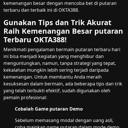
kemenangan besar dengan mencoba bet di putaran
terbaru dan terbaik ini di OKTA388.
Gunakan Tips dan Trik Akurat
Raih Kemenangan Besar putaran
Terbaru OKTA388!
Menikmati pengalaman bermain putaran terbaru hari
ini bisa menjadi kegiatan yang menghibur dan
menguntungkan, namun, tanpa strategi yang tepat,
kekalahan mungkin lebih sering terjadi daripada
kemenangan. Untuk membantu Anda meraih
kesuksesan dalam bermain, ada beberapa tips dan trik
yang telah terbukti efektif, sudah digunakan oleh
pemain profesional:
Cobalah Game putaran Demo
Sebelum memasang modal dengan uang asli,
coba mainkan game putaran dalam mode demo.