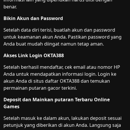
benar.
Bikin Akun dan Password
Setelah data diri terisi, buatlah akun dan password
untuk keamanan akun Anda. Pastikan password yang
Anda buat mudah diingat namun tetap aman.
Akses Link Login OKTA388
Setelah berhasil mendaftar, cek email atau nomor HP
Anda untuk mendapatkan informasi login. Login ke
akun Anda di situs daftar OKTA388 dan temukan
permainan putaran gacor terkini.
Deposit dan Mainkan putaran Terbaru Online
Games
Setelah masuk ke dalam akun, lakukan deposit sesuai
petunjuk yang diberikan di akun Anda. Langsung saja