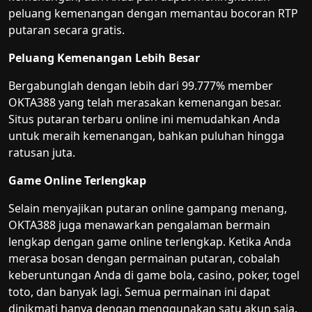
peluang kemenangan dengan memantau bocoran RTP
putaran secara gratis.
Peluang Kemenangan Lebih Besar
Bergabunglah dengan lebih dari 99.777% member
OKTA388 yang telah merasakan kemenangan besar.
Situs putaran terbaru online ini memudahkan Anda
untuk meraih kemenangan, bahkan puluhan hingga
ratusan juta.
Game Online Terlengkap
Selain menyajikan putaran online gampang menang,
OKTA388 juga menawarkan pengalaman bermain
lengkap dengan game online terlengkap. Ketika Anda
merasa bosan dengan permainan putaran, cobalah
keberuntungan Anda di game bola, casino, poker, togel
toto, dan banyak lagi. Semua permainan ini dapat
dinikmati hanya dengan menggunakan satu akun saja.