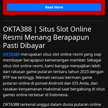
Read More
OKTA388 | Situs Slot Online
Resmi Menang Berapapun
Pasti Dibayar
OKTA388
merupakan situs slot online resmi yang siap
membayar berapapun kemenangan member. Sebagai
situs slot online resmi, kami bangga menyajikan lebih
dari ratusan game putaran terbaru tahun 2023 dengan
RTP live tertinggi. Nikmati sensasi bermain game
putaran online di ponsel Android dan iOS Anda, dan
rasakan kenyamanan maksimal saat bergabung di situs
games online terbesar di Indonesia.
OKTA388 terkenal unggul dalam dunia putaran online