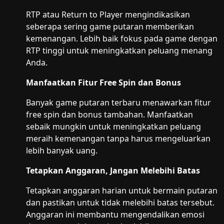
RTP atau Return to Player mengindikasikan
seberapa sering game putaran memberikan
kemenangan. Lebih baik fokus pada game dengan
RTP tinggi untuk meningkatkan peluang menang
Anda.
Manfaatkan Fitur Free Spin dan Bonus
Banyak game putaran terbaru menawarkan fitur
free spin dan bonus tambahan. Manfaatkan
sebaik mungkin untuk meningkatkan peluang
meraih kemenangan tanpa harus mengeluarkan
lebih banyak uang.
Tetapkan Anggaran, Jangan Melebihi Batas
Tetapkan anggaran harian untuk bermain putaran
dan pastikan untuk tidak melebihi batas tersebut.
Anggaran ini membantu mengendalikan emosi