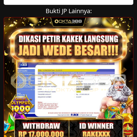
Bukti JP Lainnya: