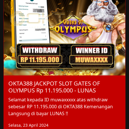
OKTA388 JACKPOT SLOT GATES OF
OLYMPUS Rp 11.195.000 - LUNAS
Selamat kepada ID muwaxxxxx atas withdraw
sebesar RP 11.195.000 di OKTA388 Kemenangan
Langsung di bayar LUNAS !!
Selasa, 23 April 2024