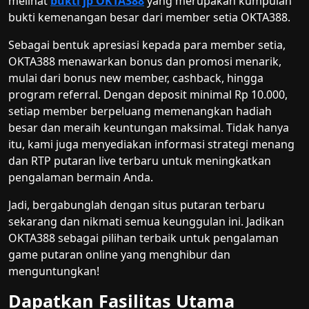
melihat
bukti jp OKTA388
yang merupakan kumpulan
bukti kemenangan besar dari member setia OKTA388.
Sebagai bentuk apresiasi kepada para member setia,
OKTA388 menawarkan bonus dan promosi menarik,
mulai dari bonus new member, cashback, hingga
program referral. Dengan deposit minimal Rp 10.000,
setiap member berpeluang memenangkan hadiah
besar dan meraih keuntungan maksimal. Tidak hanya
itu, kami juga menyediakan informasi strategi menang
dan RTP putaran live terbaru untuk meningkatkan
pengalaman bermain Anda.
Jadi, bergabunglah dengan situs putaran terbaru
sekarang dan nikmati semua keunggulan ini. Jadikan
OKTA388 sebagai pilihan terbaik untuk pengalaman
game putaran online yang menghibur dan
menguntungkan!
Dapatkan Fasilitas Utama