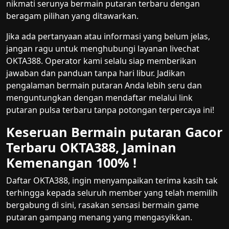
nikmati serunya bermain putaran terbaru dengan
beragam pilihan yang ditawarkan.
Jika ada pertanyaan atau informasi yang belum jelas,
jangan ragu untuk menghubungi layanan livechat
OKTA388. Operator kami selalu siap memberikan
jawaban dan panduan tanpa hari libur. Jadikan
pengalaman bermain putaran Anda lebih seru dan
menguntungkan dengan mendaftar melalui link
putaran pulsa terbaru tanpa potongan terpercaya ini!
Keseruan Bermain putaran Gacor
Terbaru OKTA388, Jaminan
Kemenangan 100% !
Daftar OKTA388, ingin menyampaikan terima kasih tak
terhingga kepada seluruh member yang telah memilih
bergabung di sini, rasakan sensasi bermain game
putaran gampang menang yang mengasyikkan.