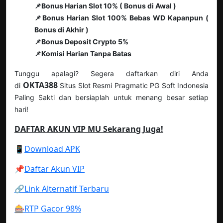
📌
Bonus Harian Slot 10% ( Bonus di Awal )
📌
Bonus Harian Slot 100% Bebas WD Kapanpun (
Bonus di Akhir )
📌
Bonus Deposit Crypto 5%
📌
Komisi Harian Tanpa Batas
Tunggu apalagi? Segera daftarkan diri Anda
OKTA388
di
Situs Slot Resmi Pragmatic PG Soft Indonesia
Paling Sakti dan bersiaplah untuk menang besar setiap
hari!
DAFTAR AKUN VIP MU Sekarang Juga!
📱
Download APK
📌
Daftar Akun VIP
🔗Link Alternatif Terbaru
🎰RTP Gacor 98%