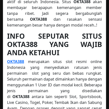
aktif di seluruh Indonesia. Situs
OKTA388
akan
membayar berapapun kemenangan member
tanpa ribet. Jadi segera bergabunglah
bersama
OKTA388
dan rasakan sensasi
kemenangan besar hanya dengan modal receh..!
INFO SEPUTAR SITUS
OKTA388 YANG WAJIB
ANDA KETAHUI
OKTA388
merupakan situs slot resmi online
Indonesia yang menyediakan ratusan jenis
permainan slot yang seru dan bebas rungkat.
Seluruh permainan dapat dimainkan hanya dengan
menggunakan 1 User ID dan modal kecil. Beberapa
jenis permainan yang disediakan
di
OKTA388
antara lain seperti Slot, Sportsbook,
Live Casino, Togel, Poker, Tembak Ikan dan Sabung
Ayam. Dengan proses deposit yang sangat cepat