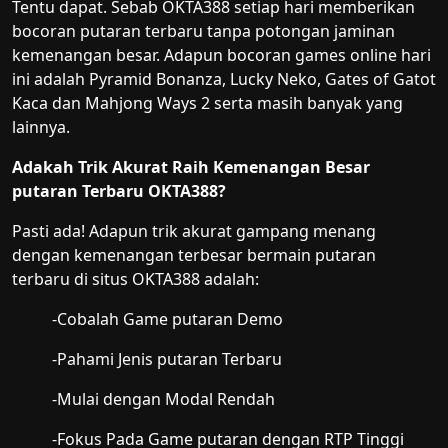
Tentu dapat. Sebab OKTA388 setiap hari memberikan
bocoran putaran terbaru tanpa potongan jaminan
kemenangan besar. Adapun bocoran games online hari
ini adalah Pyramid Bonanza, Lucky Neko, Gates of Gatot
Kaca dan Mahjong Ways 2 serta masih banyak yang
lainnya.
Adakah Trik Akurat Raih Kemenangan Besar
putaran Terbaru OKTA388?
Pasti ada! Adapun trik akurat gampang menang
dengan kemenangan terbesar bermain putaran
terbaru di situs OKTA388 adalah:
-Cobalah Game putaran Demo
-Pahami Jenis putaran Terbaru
-Mulai dengan Modal Rendah
-Fokus Pada Game putaran dengan RTP Tinggi