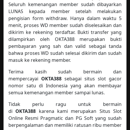
Seluruh kemenangan member sudah dibayarkan
LUNAS kepada member setelah melakukan
pengisian form withdraw. Hanya dalam waktu 5
menit, proses WD member sudah diselesaikan dan
dikirim ke rekening terdaftar. Bukti transfer yang
dilampirkan oleh OKTA388 merupakan bukti
pembayaran yang sah dan valid sebagai tanda
bahwa proses WD sudah selesai dikirim dan sudah
masuk ke rekening member.
Terima kasih sudah bermain dan
mempercayai
OKTA388
sebagai situs slot gacor
nomor satu di Indonesia yang akan membayar
semua kemenangan member sampai lunas.
Tidak perlu ragu untuk bermain
di
OKTA388
karena kami merupakan Situs Slot
Online Resmi Pragmatic dan PG Soft yang sudah
berpengalaman dan memiliki ratusan ribu member