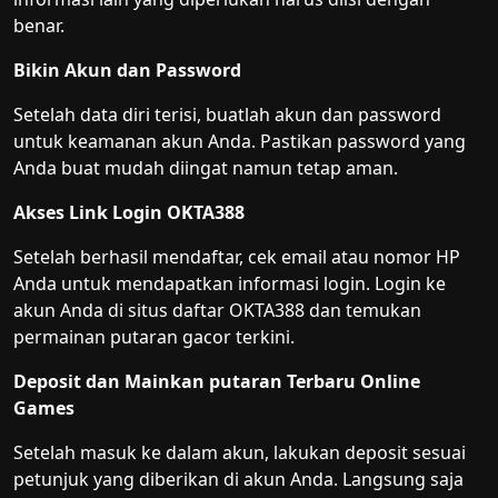
benar.
Bikin Akun dan Password
Setelah data diri terisi, buatlah akun dan password
untuk keamanan akun Anda. Pastikan password yang
Anda buat mudah diingat namun tetap aman.
Akses Link Login OKTA388
Setelah berhasil mendaftar, cek email atau nomor HP
Anda untuk mendapatkan informasi login. Login ke
akun Anda di situs daftar OKTA388 dan temukan
permainan putaran gacor terkini.
Deposit dan Mainkan putaran Terbaru Online
Games
Setelah masuk ke dalam akun, lakukan deposit sesuai
petunjuk yang diberikan di akun Anda. Langsung saja