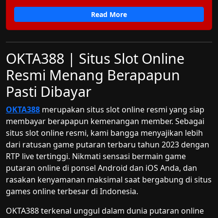
Read More
OKTA388 | Situs Slot Online
Resmi Menang Berapapun
Pasti Dibayar
OKTA388
merupakan situs slot online resmi yang siap
membayar berapapun kemenangan member. Sebagai
situs slot online resmi, kami bangga menyajikan lebih
dari ratusan game putaran terbaru tahun 2023 dengan
RTP live tertinggi. Nikmati sensasi bermain game
putaran online di ponsel Android dan iOS Anda, dan
rasakan kenyamanan maksimal saat bergabung di situs
games online terbesar di Indonesia.
OKTA388 terkenal unggul dalam dunia putaran online