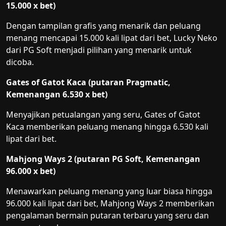
15.000 x bet)
Dengan tampilan grafis yang menarik dan peluang
menang mencapai 15.000 kali lipat dari bet, Lucky Neko
dari PG Soft menjadi pilihan yang menarik untuk
dicoba.
Gates of Gatot Kaca (putaran Pragmatic,
Kemenangan 6.530 x bet)
Menyajikan petualangan yang seru, Gates of Gatot
Kaca memberikan peluang menang hingga 6.530 kali
lipat dari bet.
Mahjong Ways 2 (putaran PG Soft, Kemenangan
96.000 x bet)
Menawarkan peluang menang yang luar biasa hingga
96.000 kali lipat dari bet, Mahjong Ways 2 memberikan
pengalaman bermain putaran terbaru yang seru dan