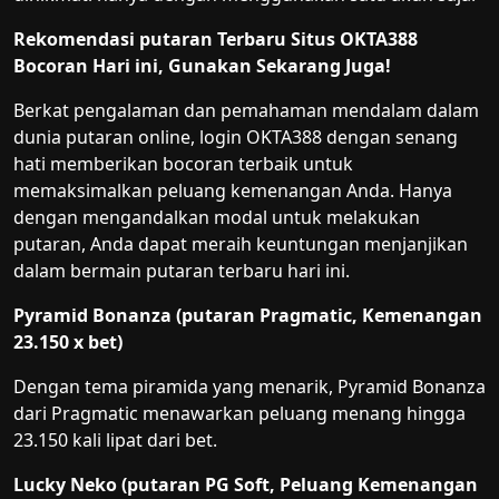
Rekomendasi putaran Terbaru Situs OKTA388
Bocoran Hari ini, Gunakan Sekarang Juga!
Berkat pengalaman dan pemahaman mendalam dalam
dunia putaran online, login OKTA388 dengan senang
hati memberikan bocoran terbaik untuk
memaksimalkan peluang kemenangan Anda. Hanya
dengan mengandalkan modal untuk melakukan
putaran, Anda dapat meraih keuntungan menjanjikan
dalam bermain putaran terbaru hari ini.
Pyramid Bonanza (putaran Pragmatic, Kemenangan
23.150 x bet)
Dengan tema piramida yang menarik, Pyramid Bonanza
dari Pragmatic menawarkan peluang menang hingga
23.150 kali lipat dari bet.
Lucky Neko (putaran PG Soft, Peluang Kemenangan