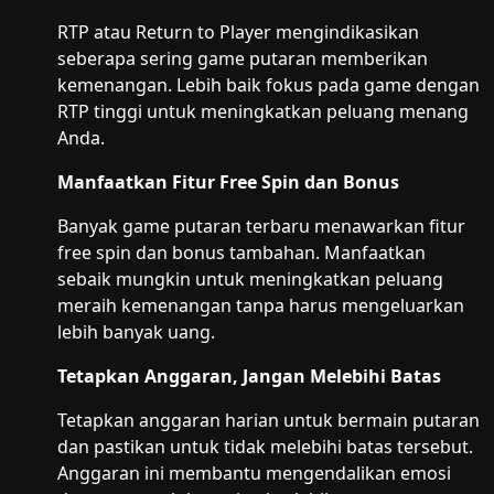
RTP atau Return to Player mengindikasikan
seberapa sering game putaran memberikan
kemenangan. Lebih baik fokus pada game dengan
RTP tinggi untuk meningkatkan peluang menang
Anda.
Manfaatkan Fitur Free Spin dan Bonus
Banyak game putaran terbaru menawarkan fitur
free spin dan bonus tambahan. Manfaatkan
sebaik mungkin untuk meningkatkan peluang
meraih kemenangan tanpa harus mengeluarkan
lebih banyak uang.
Tetapkan Anggaran, Jangan Melebihi Batas
Tetapkan anggaran harian untuk bermain putaran
dan pastikan untuk tidak melebihi batas tersebut.
Anggaran ini membantu mengendalikan emosi