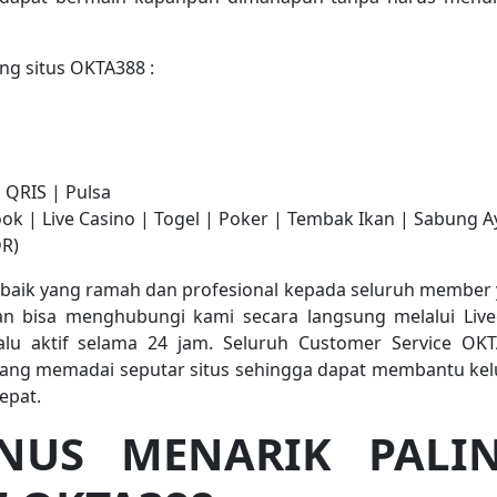
ng situs OKTA388 :
| QRIS | Pulsa
ook | Live Casino | Togel | Poker | Tembak Ikan | Sabung 
DR)
baik yang ramah dan profesional kepada seluruh member
an bisa menghubungi kami secara langsung melalui Live
lu aktif selama 24 jam. Seluruh Customer Service OK
ang memadai seputar situs sehingga dapat membantu ke
epat.
NUS MENARIK PALI