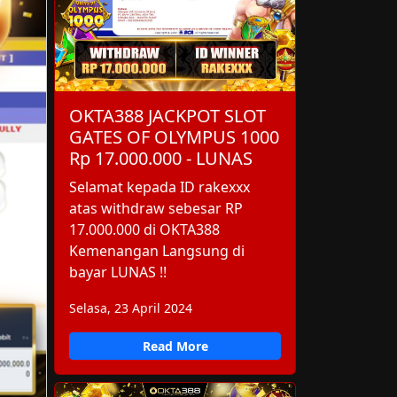
OKTA388 JACKPOT SLOT
GATES OF OLYMPUS 1000
Rp 17.000.000 - LUNAS
Selamat kepada ID rakexxx
atas withdraw sebesar RP
17.000.000 di OKTA388
Kemenangan Langsung di
bayar LUNAS !!
Selasa, 23 April 2024
Read More