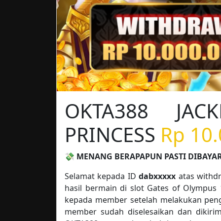
OKTA388 JAC
PRINCESS
Rp 10.
💸 MENANG BERAPAPUN PASTI DIBAYAR
Selamat kepada ID
dabxxxxx
atas withd
hasil bermain di slot Gates of Olymp
kepada member setelah melakukan peng
member sudah diselesaikan dan dikirim 