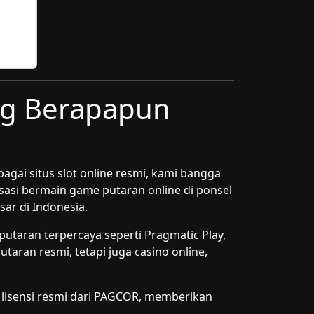
ng Berapapun
ai situs slot online resmi, kami bangga
nsasi bermain game putaran online di ponsel
ar di Indonesia.
utaran terpercaya seperti Pragmatic Play,
taran resmi, tetapi juga casino online,
lisensi resmi dari PAGCOR, memberikan