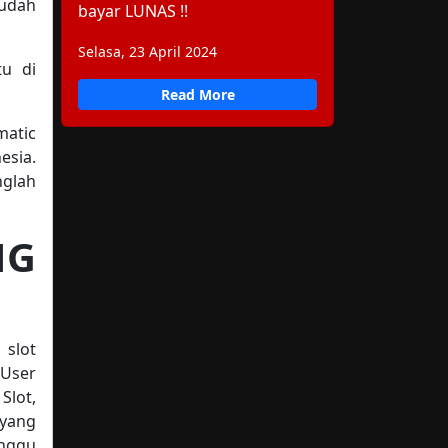
udah
bayar LUNAS !!
Selasa, 23 April 2024
tu di
Read More
matic
esia.
nglah
NG
 slot
 User
Slot,
 yang
unggu