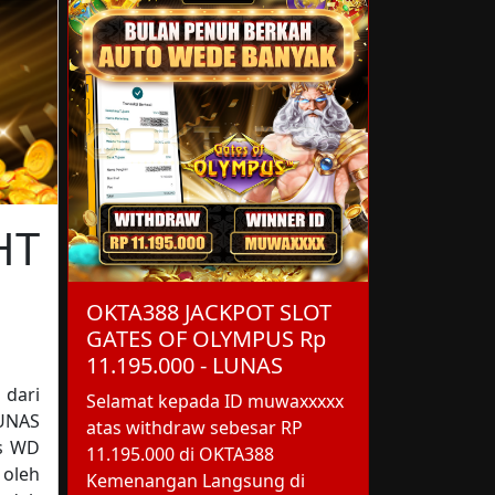
HT
OKTA388 JACKPOT SLOT
GATES OF OLYMPUS Rp
11.195.000 - LUNAS
 dari
Selamat kepada ID muwaxxxxx
LUNAS
atas withdraw sebesar RP
es WD
11.195.000 di OKTA388
 oleh
Kemenangan Langsung di