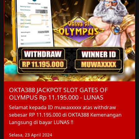
OKTA388 JACKPOT SLOT GATES OF
OLYMPUS Rp 11.195.000 - LUNAS
Selamat kepada ID muwaxxxxx atas withdraw
sebesar RP 11.195.000 di OKTA388 Kemenangan
Langsung di bayar LUNAS !!
Selasa, 23 April 2024