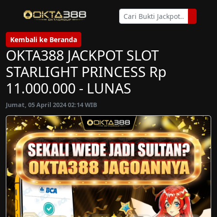
Kembali ke Beranda
OKTA388 JACKPOT SLOT
STARLIGHT PRINCESS Rp
11.000.000 - LUNAS
Jumat, 05 April 2024 02:14 WIB