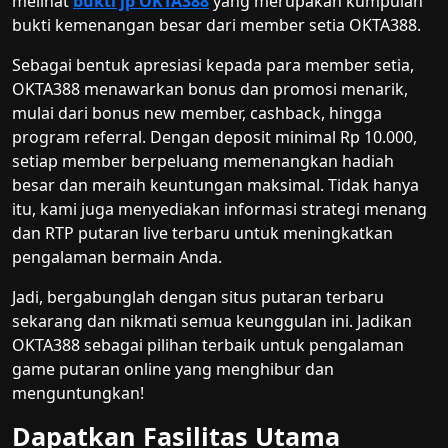
melihat
bukti jp OKTA388
yang merupakan kumpulan
bukti kemenangan besar dari member setia OKTA388.
Sebagai bentuk apresiasi kepada para member setia,
OKTA388 menawarkan bonus dan promosi menarik,
mulai dari bonus new member, cashback, hingga
program referral. Dengan deposit minimal Rp 10.000,
setiap member berpeluang memenangkan hadiah
besar dan meraih keuntungan maksimal. Tidak hanya
itu, kami juga menyediakan informasi strategi menang
dan RTP putaran live terbaru untuk meningkatkan
pengalaman bermain Anda.
Jadi, bergabunglah dengan situs putaran terbaru
sekarang dan nikmati semua keunggulan ini. Jadikan
OKTA388 sebagai pilihan terbaik untuk pengalaman
game putaran online yang menghibur dan
menguntungkan!
Dapatkan Fasilitas Utama