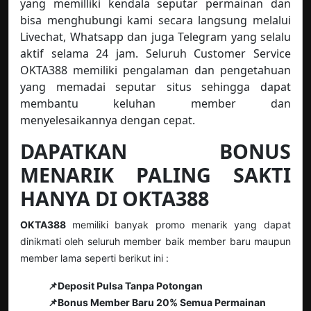
yang memilliki kendala seputar permainan dan
bisa menghubungi kami secara langsung melalui
Livechat, Whatsapp dan juga Telegram yang selalu
aktif selama 24 jam. Seluruh Customer Service
OKTA388 memiliki pengalaman dan pengetahuan
yang memadai seputar situs sehingga dapat
membantu keluhan member dan
menyelesaikannya dengan cepat.
DAPATKAN BONUS
MENARIK PALING SAKTI
HANYA DI OKTA388
OKTA388
memiliki banyak promo menarik yang dapat
dinikmati oleh seluruh member baik member baru maupun
member lama seperti berikut ini :
📌
Deposit Pulsa Tanpa Potongan
📌
Bonus Member Baru 20% Semua Permainan