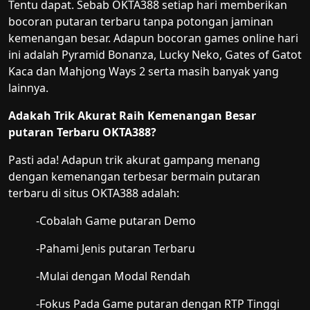
Tentu dapat. Sebab OKTA388 setiap hari memberikan
bocoran putaran terbaru tanpa potongan jaminan
kemenangan besar. Adapun bocoran games online hari
ini adalah Pyramid Bonanza, Lucky Neko, Gates of Gatot
Kaca dan Mahjong Ways 2 serta masih banyak yang
lainnya.
Adakah Trik Akurat Raih Kemenangan Besar
putaran Terbaru OKTA388?
Pasti ada! Adapun trik akurat gampang menang
dengan kemenangan terbesar bermain putaran
terbaru di situs OKTA388 adalah:
-Cobalah Game putaran Demo
-Pahami Jenis putaran Terbaru
-Mulai dengan Modal Rendah
-Fokus Pada Game putaran dengan RTP Tinggi