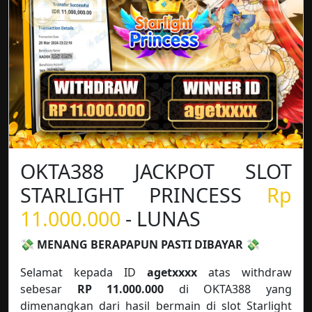
OKTA388 JACKPOT SLOT
STARLIGHT PRINCESS
Rp
11.000.000
- LUNAS
💸 MENANG BERAPAPUN PASTI DIBAYAR 💸
Selamat kepada ID
agetxxxx
atas withdraw
sebesar
RP
11.000.000
di OKTA388 yang
dimenangkan dari hasil bermain di slot Starlight