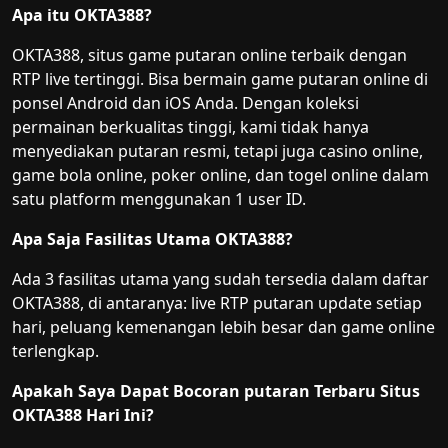
Apa itu OKTA388?
OKTA388, situs game putaran online terbaik dengan
RTP live tertinggi. Bisa bermain game putaran online di
ponsel Android dan iOS Anda. Dengan koleksi
permainan berkualitas tinggi, kami tidak hanya
menyediakan putaran resmi, tetapi juga casino online,
game bola online, poker online, dan togel online dalam
satu platform menggunakan 1 user ID.
Apa Saja Fasilitas Utama OKTA388?
Ada 3 fasilitas utama yang sudah tersedia dalam daftar
OKTA388, di antaranya: live RTP putaran update setiap
hari, peluang kemenangan lebih besar dan game online
terlengkap.
Apakah Saya Dapat Bocoran putaran Terbaru Situs
OKTA388 Hari Ini?