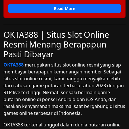
Read More
OKTA388 | Situs Slot Online
Resmi Menang Berapapun
Pasti Dibayar
OKTA388
merupakan situs slot online resmi yang siap
membayar berapapun kemenangan member. Sebagai
situs slot online resmi, kami bangga menyajikan lebih
dari ratusan game putaran terbaru tahun 2023 dengan
RTP live tertinggi. Nikmati sensasi bermain game
putaran online di ponsel Android dan iOS Anda, dan
rasakan kenyamanan maksimal saat bergabung di situs
games online terbesar di Indonesia.
OKTA388 terkenal unggul dalam dunia putaran online